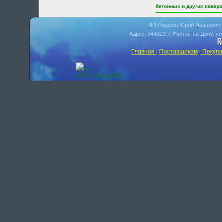
бетонных и других поверх
ИП Паршин Юрий Иванович 
Адрес: 344023, г. Ростов-на-Дону, у
Главная
Поставщикам
Покупа
|
|