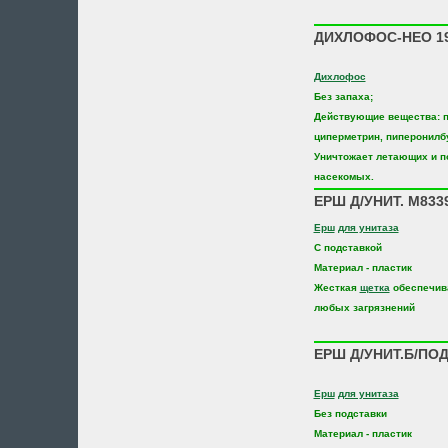
ДИХЛОФОС-НЕО 1
Дихлофос
Без запаха;
Действующие вещества: п
циперметрин, пиперонилб
Уничтожает летающих и 
насекомых.
ЕРШ Д/УНИТ. М83
Ерш
для унитаза
С подставкой
Материал - пластик
Жесткая
щетка
обеспечив
любых загрязнений
ЕРШ Д/УНИТ.Б/ПОД
Ерш
для унитаза
Без подставки
Материал - пластик