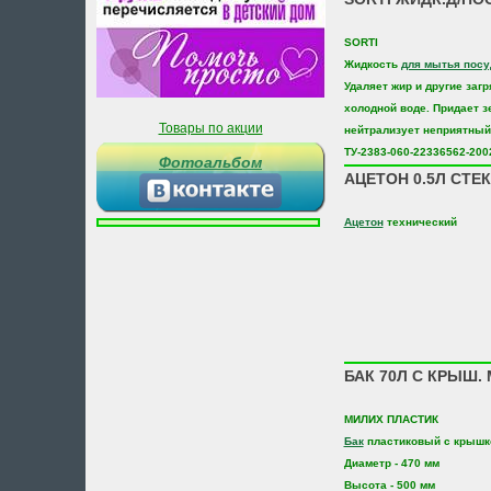
SORTI
Жидкость
для мытья пос
Удаляет жир и другие заг
холодной воде. Придает з
Товары по акции
нейтрализует неприятный
ТУ-2383-060-22336562-200
Фотоальбом
АЦЕТОН 0.5Л СТЕ
Ацетон
технический
БАК 70Л С КРЫШ.
МИЛИХ ПЛАСТИК
Бак
пластиковый с крышк
Диаметр - 470 мм
Высота - 500 мм