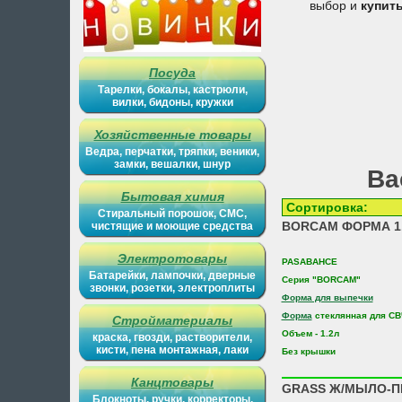
выбор и
купит
Посуда
Тарелки, бокалы, кастрюли,
вилки, бидоны, кружки
Хозяйственные товары
Ведра, перчатки, тряпки, веники,
замки, вешалки, шнур
Ва
Бытовая химия
Сортиров
Стиральный порошок, СМС,
BORCAM ФОРМА 1.
чистящие и моющие средства
Электротовары
PASABAHCE
Батарейки, лампочки, дверные
Серия "BORCAM"
звонки, розетки, электроплиты
Форма для выпечки
Форма
стеклянная для СВ
Стройматериалы
Oбъем - 1.2л
краска, гвозди, растворители,
кисти, пена монтажная, лаки
Без крышки
Канцтовары
GRASS Ж/МЫЛО-П
Блокноты, ручки, корректоры,