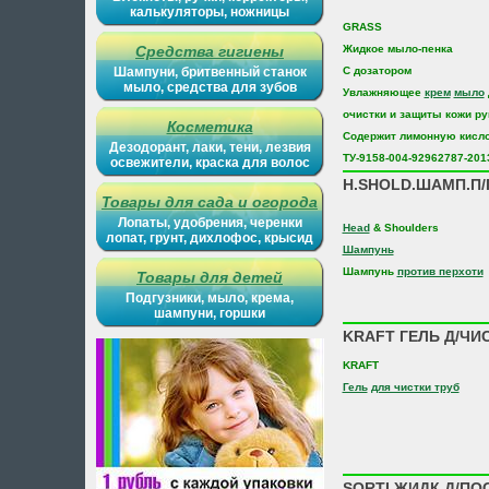
калькуляторы, ножницы
GRASS
Средства гигиены
Жидкое мыло-пенка
Шампуни, бритвенный станок
C дозатором
мыло, средства для зубов
Увлажняющее
крем
мыло
очистки и защиты кожи ру
Косметика
Содержит лимонную кисл
Дезодорант, лаки, тени, лезвия
ТУ-9158-004-92962787-201
освежители, краска для волос
H.SHOLD.ШАМП.П/
Товары для сада и огорода
Лопаты, удобрения, черенки
Head
& Shoulders
лопат, грунт, дихлофос, крысид
Шампунь
Шампунь
против перхоти
Товары для детей
Подгузники, мыло, крема,
шампуни, горшки
KRAFT ГЕЛЬ Д/ЧИС
KRAFT
Гель
для чистки труб
SORTI ЖИДК.Д/ПОС