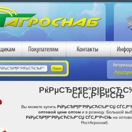
РќРµСЂР¶Р°РІРµСЋС
СЃС‚Р°Р»СЊ
Вы можете купить
РќРµСЂР¶Р°РІРµСЋС‰Р°СЏ СЃС‚Р
оптовой цене
оптом
и в розницу. Большой вы
РќРµСЂР¶Р°РІРµСЋС‰Р°СЏ СЃС‚Р°Р»СЊ
на оптово
РостАгроснаб.