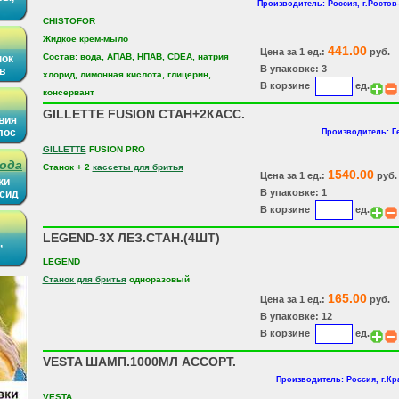
Производитель: Россия, г.Ростов
CHISTOFOR
Жидкое крем-мыло
441.00
Цена за 1 ед.:
руб.
Состав: вода, АПАВ, НПАВ, CDEA, натрия
нок
В упаковке: 3
в
хлорид, лимонная кислота, глицерин,
В корзине
ед.
консервант
GILLETTE FUSION СТАН+2КАCC.
вия
лос
Производитель: Г
GILLETTE
FUSION PRO
рода
Станок + 2
кассеты для бритья
1540.00
Цена за 1 ед.:
руб.
ки
В упаковке: 1
ысид
В корзине
ед.
LEGEND-3Х ЛЕЗ.СТАН.(4ШТ)
,
LEGEND
Станок для бритья
одноразовый
165.00
Цена за 1 ед.:
руб.
В упаковке: 12
В корзине
ед.
VESTA ШАМП.1000МЛ АССОРТ.
Производитель: Россия, г.Кр
VESTA