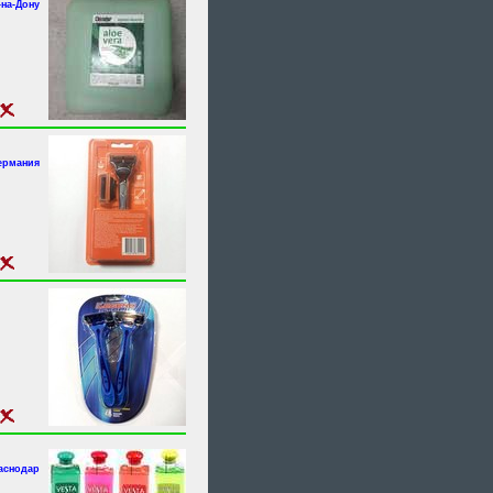
-на-Дону
ермания
аснодар