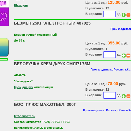
125.00
Цена за 1 ед.:
руб.
Шампунь
В упаковке: 12
В корзине
ед.
БЕЗМЕН 25КГ ЭЛЕКТРОННЫЙ 487025
Производитель
Безмен ручной электронный
До 25 кг
355.00
Цена за 1 ед.:
руб.
В упаковке: 1
В корзине
ед.
БЕЛОРУЧКА КРЕМ Д/РУК СМЯГЧ.75М
Производитель: Россия, г.Кр
АВАНТА
"Белоручка"
78.00
Цена за 1 ед.:
руб.
Крем
для рук
смягчающий
В упаковке: 12
В корзине
ед.
БОС -ПЛЮС MAX.ОТБЕЛ. 300Г
Производитель: Россия, г.Санкт-П
Отбеливатель
Состав: активатор ТАЭД, АПАВ, НПАВ,
поликарбоксилаты, фосфонаты,