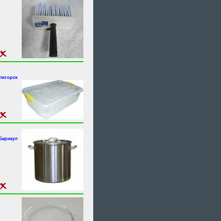
ятигорск
.Барнаул