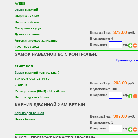
AVERS
Замок
висячий
Ширина - 75 мм
Высота - 55 мм
Материал - чугун
373.00
Цена за 1 ед.:
руб.
Дужка стальная
В упаковке: 6
Автоматическое запирание
В корзине
ед.
ГОСТ-5089-2011
ЗАМОК НАВЕСНОЙ ВС-5 КОНТРОЛЬН.
Производитель
ЗЕНИТ ВС-5
Замок
висячий контрольный
Тип ВС-5 ОСТ 21-44-80
203.00
Цена за 1 ед.:
руб.
2 ключа
В упаковке: 100
Размер замка (ШхВ) - 60 х 45 мм
В корзине
ед.
Высота дужки - 35 мм
КАРНИЗ Д/ВАННОЙ 2.6М БЕЛЫЙ
Карниз для ванной
367.00
Цена за 1 ед.:
руб.
Цвет - белый
В упаковке: 1
В корзине
ед.