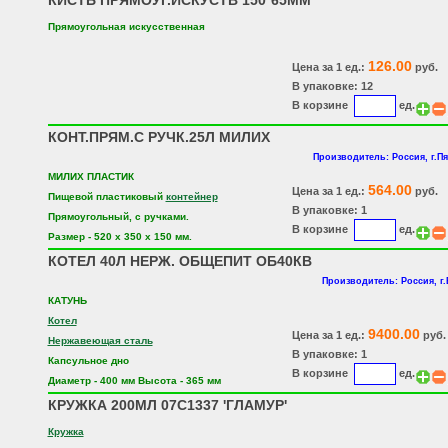
КИСТЬ ПРЯМОУГ.ИСКУСТВ 150*65ММ
Прямоугольная искусственная
126.00
Цена за 1 ед.:
руб.
В упаковке: 12
В корзине
ед.
КОНТ.ПРЯМ.С РУЧК.25Л МИЛИХ
Производитель: Россия, г.П
МИЛИХ ПЛАСТИК
564.00
Цена за 1 ед.:
руб.
Пищевой пластиковый
контейнер
В упаковке: 1
Прямоугольный, с ручками.
В корзине
ед.
Размер - 520 х 350 х 150 мм.
КОТЕЛ 40Л НЕРЖ. ОБЩЕПИТ ОБ40КВ
Производитель: Россия, г
КАТУНЬ
Котел
9400.00
Цена за 1 ед.:
руб.
Нержавеющая сталь
В упаковке: 1
Капсульное дно
В корзине
ед.
Диаметр - 400 мм Высота - 365 мм
КРУЖКА 200МЛ 07С1337 'ГЛАМУР'
Кружка