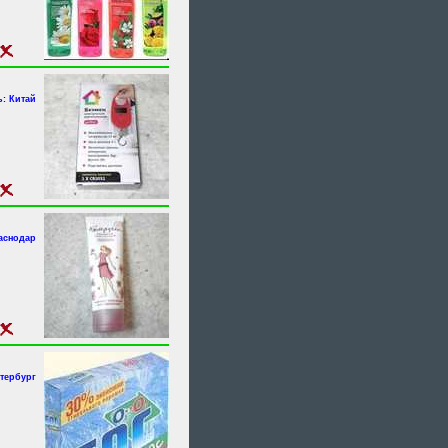
: Китай
аснодар
етербург