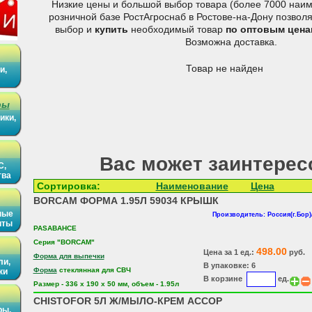
Низкие цены и большой выбор товара (более 7000 наим
розничной базе РостАгроснаб в Ростове-на-Дону позвол
выбор и
купить
необходимый товар
по оптовым цена
Возможна доставка.
Товар не найден
и,
ры
ики,
Вас может заинтерес
С,
тва
Сортировка:
Наименование
Цена
BORCAM ФОРМА 1.95Л 59034 КРЫШК
ные
Производитель: Россия(г.Бор)
иты
PASABAHCE
Серия "BORCAM"
498.00
Цена за 1 ед.:
руб.
Форма для выпечки
ли,
В упаковке: 6
Форма
стеклянная для СВЧ
ки
В корзине
ед.
Размер - 336 х 190 х 50 мм, объем - 1.95л
CHISTOFOR 5Л Ж/МЫЛО-КРЕМ АССОР
ры,