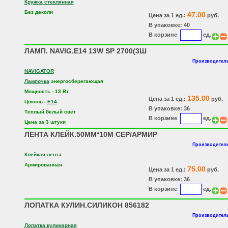
Кружка стеклянная
Без деколи
47.00
Цена за 1 ед.:
руб.
В упаковке: 40
В корзине
ед.
ЛАМП. NAVIG.E14 13W SP 2700(3Ш
Производитель
NAVIGATOR
Лампочка
энергосберегающая
Мощность - 13 Вт
135.00
Цена за 1 ед.:
руб.
Цоколь -
E14
В упаковке: 36
Теплый белый свет
В корзине
ед.
Цена за 3 штуки
ЛЕНТА КЛЕЙК.50ММ*10М СЕР/АРМИР
Производитель
Клейкая лента
Армированная
75.00
Цена за 1 ед.:
руб.
В упаковке: 36
В корзине
ед.
ЛОПАТКА КУЛИН.СИЛИКОН 856182
Производитель
Лопатка кулинарная