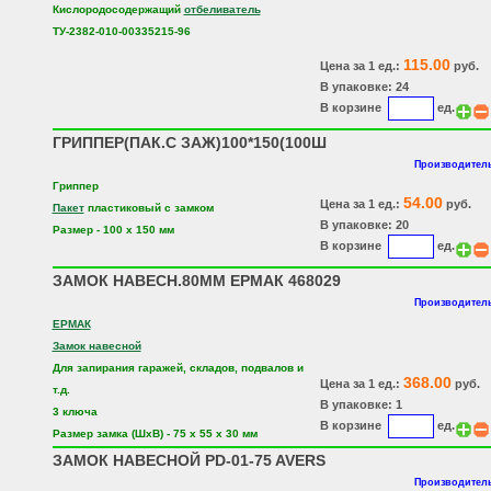
Кислородосодержащий
отбеливатель
ТУ-2382-010-00335215-96
115.00
Цена за 1 ед.:
руб.
В упаковке: 24
В корзине
ед.
ГРИППЕР(ПАК.С ЗАЖ)100*150(100Ш
Производитель
Гриппер
54.00
Цена за 1 ед.:
руб.
Пакет
пластиковый с замком
В упаковке: 20
Размер - 100 х 150 мм
В корзине
ед.
ЗАМОК НАВЕСН.80ММ ЕРМАК 468029
Производитель
ЕРМАК
Замок навесной
Для запирания гаражей, складов, подвалов и
368.00
Цена за 1 ед.:
руб.
т.д.
В упаковке: 1
3 ключа
В корзине
ед.
Размер замка (ШхВ) - 75 х 55 х 30 мм
ЗАМОК НАВЕСНОЙ PD-01-75 AVERS
Производитель