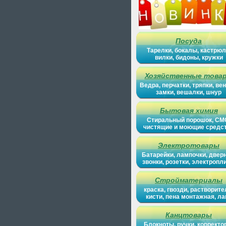
Посуда
Тарелки, бокалы, кастрюл
вилки, бидоны, кружки
Хозяйственные това
Ведра, перчатки, тряпки, вен
замки, вешалки, шнур
Бытовая химия
Стиральный порошок, СМ
чистящие и моющие средс
Электротовары
Батарейки, лампочки, двер
звонки, розетки, электропл
Стройматериалы
краска, гвозди, растворите
кисти, пена монтажная, ла
Канцтовары
Блокноты, ручки, корректо