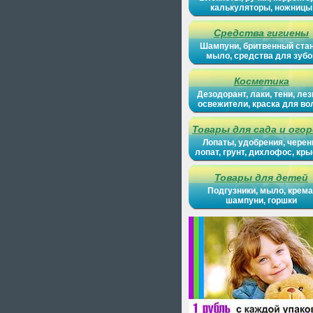
калькуляторы, ножницы
Средства гигиены
Шампуни, бритвенный ста
мыло, средства для зубо
Косметика
Дезодорант, лаки, тени, лез
освежители, краска для во
Товары для сада и ого
Лопаты, удобрения, черен
лопат, грунт, дихлофос, кр
Товары для детей
Подгузники, мыло, крема
шампуни, горшки