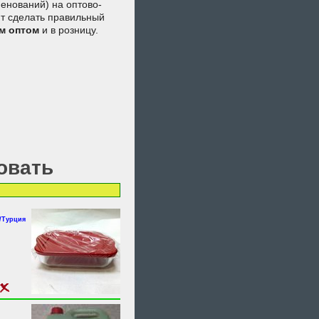
енований) на оптово-
ят сделать правильный
м
оптом
и в розницу.
овать
/Турция