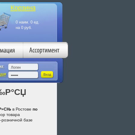
Корзина
‰Р°СЏ
°Р»СЊ
в Ростове
по
бор товара
-розничной базе