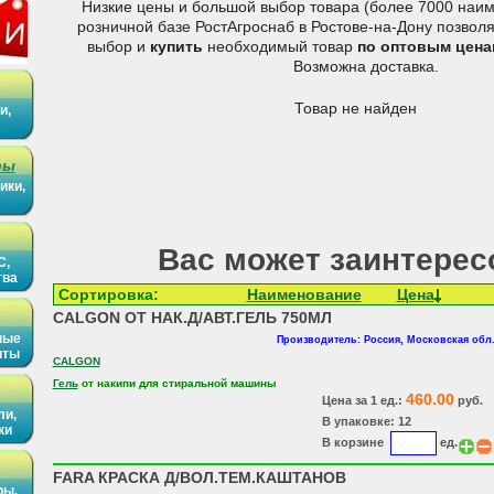
Низкие цены и большой выбор товара (более 7000 наим
розничной базе РостАгроснаб в Ростове-на-Дону позвол
выбор и
купить
необходимый товар
по оптовым цена
Возможна доставка.
Товар не найден
и,
ры
ики,
Вас может заинтерес
С,
тва
Сортировка:
Наименование
Цена
CALGON ОТ НАК.Д/АВТ.ГЕЛЬ 750МЛ
ные
Производитель: Россия, Московская обл.
иты
CALGON
Гель
от накипи для стиральной машины
460.00
Цена за 1 ед.:
руб.
ли,
В упаковке: 12
ки
В корзине
ед.
FARA КРАСКА Д/ВОЛ.ТЕМ.КАШТАНОВ
ры,