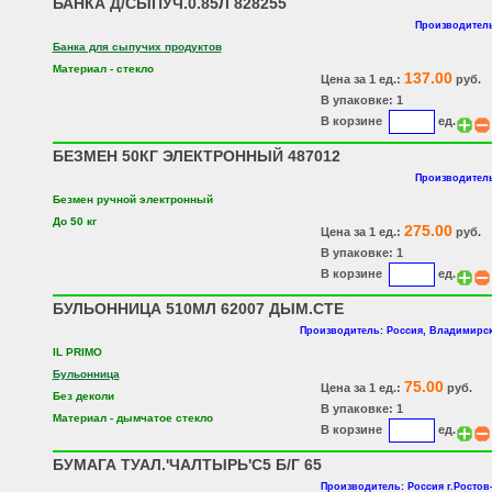
БАНКА Д/СЫПУЧ.0.85Л 828255
Производитель
Банка для сыпучих продуктов
Материал - стекло
137.00
Цена за 1 ед.:
руб.
В упаковке: 1
В корзине
ед.
БЕЗМЕН 50КГ ЭЛЕКТРОННЫЙ 487012
Производитель
Безмен ручной электронный
До 50 кг
275.00
Цена за 1 ед.:
руб.
В упаковке: 1
В корзине
ед.
БУЛЬОННИЦА 510МЛ 62007 ДЫМ.СТЕ
Производитель: Россия, Владимирск
IL PRIMO
Бульонница
75.00
Цена за 1 ед.:
руб.
Без деколи
В упаковке: 1
Материал - дымчатое стекло
В корзине
ед.
БУМАГА ТУАЛ.'ЧАЛТЫРЬ'С5 Б/Г 65
Производитель: Россия г.Ростов