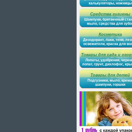
калькуляторы, ножницы
Средства гигиены
Шампуни, бритвенный ста
мыло, средства для зубо
Косметика
Дезодорант, лаки, тени, лез
освежители, краска для во
Товары для сада и ого
Лопаты, удобрения, черен
лопат, грунт, дихлофос, кр
Товары для детей
Подгузники, мыло, крема
шампуни, горшки