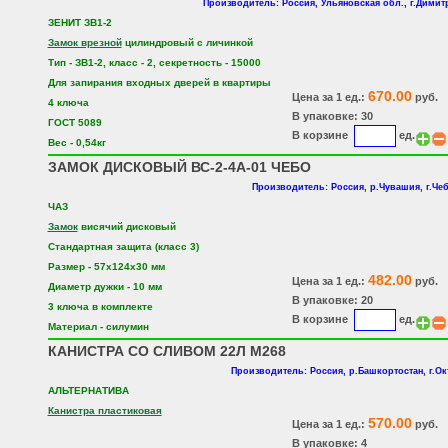
Производитель: Россия, Ульяновская обл., г.Димит
ЗЕНИТ ЗВ1-2
Замок врезной
цилиндровый с личинкой
Тип - ЗВ1-2, класс - 2, секретность - 15000
Для запирания входных дверей в квартиры
670.00
Цена за 1 ед.:
руб.
4 ключа
В упаковке: 30
ГОСТ 5089
В корзине
ед.
Вес - 0,54кг
ЗАМОК ДИСКОВЫЙ ВС-2-4А-01 ЧЕБО
Производитель: Россия, р.Чувашия, г.Че
ЧАЗ
Замок
висячий дисковый
Стандартная защита (класс 3)
Размер - 57х124х30 мм
482.00
Цена за 1 ед.:
руб.
Диаметр дужки - 10 мм
В упаковке: 20
3 ключа в комплекте
В корзине
ед.
Материал - силумин
КАНИСТРА СО СЛИВОМ 22Л М268
Производитель: Россия, р.Башкортостан, г.О
АЛЬТЕРНАТИВА
Канистра пластиковая
570.00
Цена за 1 ед.:
руб.
В упаковке: 4