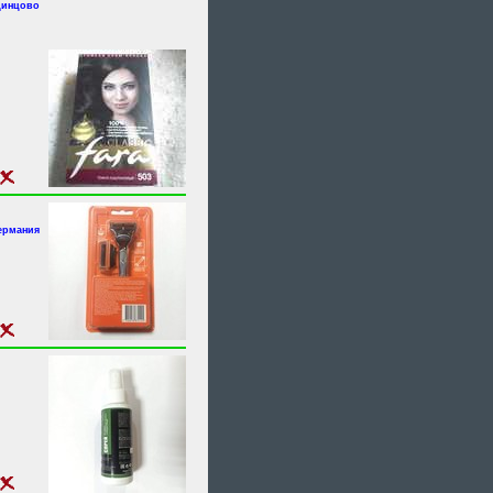
динцово
ермания