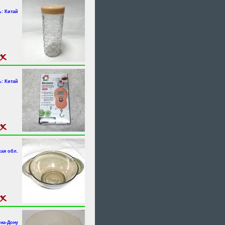
: Китай
: Китай
ая обл.
-на-Дону