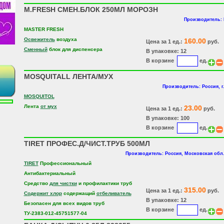
M.FRESH СМЕН.БЛОК 250МЛ МОРОЗН
Производитель:
MASTER FRESH
Освежитель
воздуха
160.00
Цена за 1 ед.:
руб.
Сменный
блок для диспенсера
В упаковке: 12
В корзине
ед.
MOSQUITALL ЛЕНТА/МУХ
Производитель: Россия, г
MOSQUITOL
Лента
от мух
23.00
Цена за 1 ед.:
руб.
В упаковке: 100
В корзине
ед.
TIRET ПРОФЕС.Д/ЧИСТ.ТРУБ 500МЛ
Производитель: Россия, Московская обл.
TIRET
Профессиональный
Антибактериальный
Средство
для чистки
и профилактики труб
315.00
Цена за 1 ед.:
руб.
Содержит хлор
содержащий
отбеливатель
В упаковке: 12
Безопасен для всех видов труб
В корзине
ед.
ТУ-2383-012-45751577-04