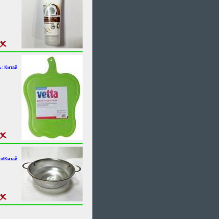
: Китай
я/Китай