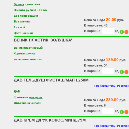
Бумага
туалетная
Высота рулона - 90 мм
Без перфорации
20.00
Цена за 1 ед.:
руб.
Без втулки.
В упаковке: 48
1 - слой.
В корзине
ед.
Цвет - серый.
ВЕНИК ПЛАСТИК 'ЗОЛУШКА'
Веник пластиковый
Коротая
ручка
189.00
материал - пластик
Цена за 1 ед.:
руб.
В упаковке: 34
В корзине
ед.
ДАВ ГЕЛЬ/ДУШ ФИСТАШ/МАГН.250М
Производитель: Россия г
ДАВ
Крем-гель
для душа
230.00
Цена за 1 ед.:
руб.
Объятия нежности
В упаковке: 6
В корзине
ед.
ДАВ КРЕМ Д/РУК КОКОС/МИНД.75М
Производитель: Россия г