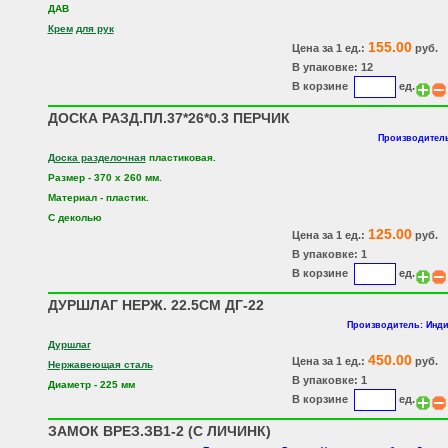
ДАВ
Крем
для рук
155.00
Цена за 1 ед.:
руб.
В упаковке: 12
В корзине
ед.
ДОСКА РАЗД.ПЛ.37*26*0.3 ПЕРЧИК
Производитель
Доска разделочная
пластиковая.
Размер - 370 х 260 мм.
Материал - пластик.
С деколью
125.00
Цена за 1 ед.:
руб.
В упаковке: 1
В корзине
ед.
ДУРШЛАГ НЕРЖ. 22.5СМ ДГ-22
Производитель: Инди
Дуршлаг
450.00
Цена за 1 ед.:
руб.
Нержавеющая сталь
В упаковке: 1
Диаметр - 225 мм
В корзине
ед.
ЗАМОК ВРЕЗ.ЗВ1-2 (С ЛИЧИНК)