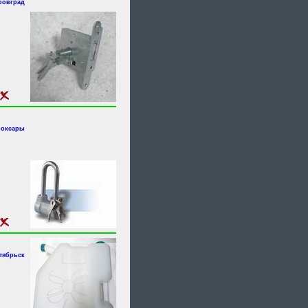
ровград
боксары
ктябрьск