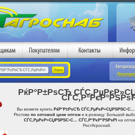
РќР°Р±РѕСЂ СЃС‚РµРєР»С
СЃС‚Р°РєР°РЅРѕР
Вы можете купить
РќР°Р±РѕСЂ СЃС‚РµРєР»СЏРЅРЅС‹С… 
Ростове
по оптовой цене
оптом
и в розницу. Большой выб
СЃС‚РµРєР»СЏРЅРЅС‹С… СЃС‚Р°РєР°РЅРѕРІ
на оптов
РостАгроснаб.