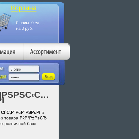
Корзина
ЏРЅРЅС‹С…
І
СЃС‚Р°РєР°РЅРѕРІ
в
ор товара
РќР°Р±РѕСЂ
о-розничной базе