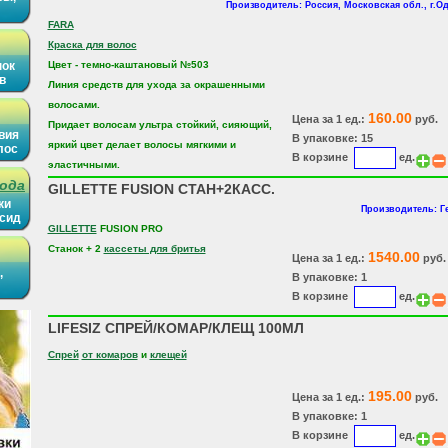
Производитель: Россия, Московская обл., г.О
FARA
Краска для волос
нок
Цвет - темно-каштановый №503
в
Линия средств для ухода за окрашенными
волосами.
160.00
Цена за 1 ед.:
руб.
Придает волосам ультра стойкий, сияющий,
вия
В упаковке: 15
яркий цвет делает волосы мягкими и
лос
В корзине
ед.
эластичными.
рода
GILLETTE FUSION СТАН+2КАCC.
ки
Производитель: Г
ысид
GILLETTE
FUSION PRO
Станок + 2
кассеты для бритья
1540.00
Цена за 1 ед.:
руб.
,
В упаковке: 1
В корзине
ед.
LIFESIZ СПРЕЙ/КОМАР/КЛЕЩ 100МЛ
Спрей
от комаров
и
клещей
195.00
Цена за 1 ед.:
руб.
В упаковке: 1
В корзине
ед.