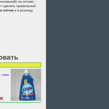
енований) на оптово-
ят сделать правильный
м
оптом
и в розницу.
овать
, г.Клин