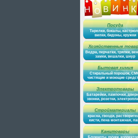
Посуда
Тарелки, бокалы, кастрюл
вилки, бидоны, кружки
Хозяйственные това
Ведра, перчатки, тряпки, вен
замки, вешалки, шнур
Бытовая химия
Стиральный порошок, СМ
чистящие и моющие средс
Электротовары
Батарейки, лампочки, двер
звонки, розетки, электропл
Стройматериалы
краска, гвозди, растворите
кисти, пена монтажная, ла
Канцтовары
Блокноты, ручки, корректо