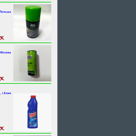
 Польша
.Москва
, г.Клин