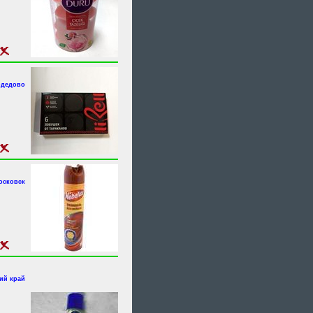
одедово
осковск
ий край