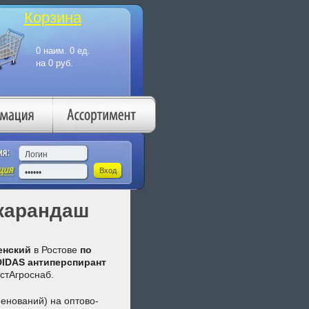
Корзина
карандаш
енский
в Ростове
по
IDAS антиперспирант
стАгроснаб.
енований) на оптово-