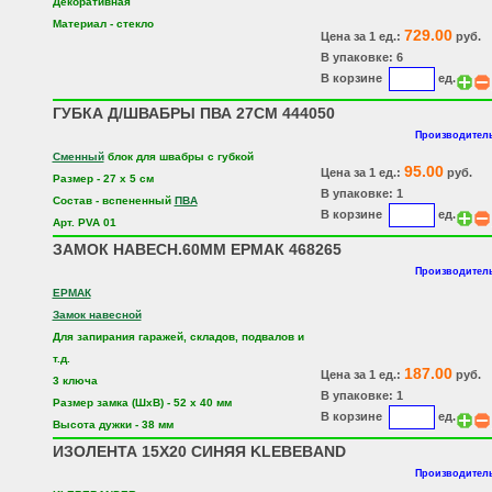
Декоративная
Материал - стекло
729.00
Цена за 1 ед.:
руб.
В упаковке: 6
В корзине
ед.
ГУБКА Д/ШВАБРЫ ПВА 27СМ 444050
Производитель
Сменный
блок для швабры с губкой
95.00
Цена за 1 ед.:
руб.
Размер - 27 х 5 см
В упаковке: 1
Состав - вспененный
ПВА
В корзине
ед.
Арт. PVA 01
ЗАМОК НАВЕСН.60ММ ЕРМАК 468265
Производитель
ЕРМАК
Замок навесной
Для запирания гаражей, складов, подвалов и
т.д.
187.00
Цена за 1 ед.:
руб.
3 ключа
В упаковке: 1
Размер замка (ШхВ) - 52 х 40 мм
В корзине
ед.
Высота дужки - 38 мм
ИЗОЛЕНТА 15Х20 СИНЯЯ KLEBEBAND
Производитель