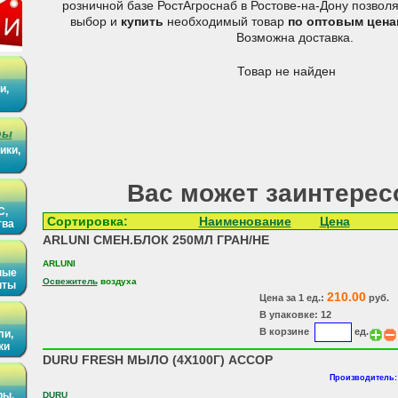
розничной базе РостАгроснаб в Ростове-на-Дону позвол
выбор и
купить
необходимый товар
по оптовым цена
Возможна доставка.
Товар не найден
и,
ры
ики,
Вас может заинтерес
С,
Сортировка:
Наименование
Цена
тва
ARLUNI СМЕН.БЛОК 250МЛ ГРАН/НЕ
ARLUNI
ные
Освежитель
воздуха
иты
210.00
Цена за 1 ед.:
руб.
В упаковке: 12
В корзине
ед.
ли,
ки
DURU FRESH МЫЛО (4Х100Г) АССОР
Производитель:
ры,
DURU