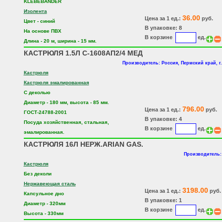
KLEBEBANDER
Изолента
36.00
Цена за 1 ед.:
руб.
Цвет - синий
В упаковке: 8
На основе ПВХ
В корзине
ед.
Длина - 20 м, ширина - 15 мм.
КАСТРЮЛЯ 1.5Л С-1608АП2/4 МЕД
Производитель: Россия, Пермский край, г
Кастрюля
Кастрюля эмалированная
С деколью
Диаметр - 180 мм, высота - 85 мм.
796.00
Цена за 1 ед.:
руб.
ГОСТ-24788-2001
В упаковке: 4
Посуда хозяйственная, стальная,
В корзине
ед.
эмалированная.
КАСТРЮЛЯ 16Л НЕРЖ.ARIAN GAS.
Производитель:
Кастрюля
Без деколи
Нержавеющая сталь
3198.00
Цена за 1 ед.:
руб.
Капсульное дно
В упаковке: 1
Диаметр - 320мм
В корзине
ед.
Высота - 330мм