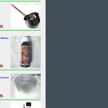
г.Ижевск
 Калитва