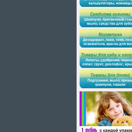
калькуляторы, ножницы
Средства гигиены
Шампуни, бритвенный ста
мыло, средства для зубо
Косметика
Дезодорант, лаки, тени, лез
освежители, краска для во
Товары для сада и ого
Лопаты, удобрения, черен
лопат, грунт, дихлофос, кр
Товары для детей
Подгузники, мыло, крема
шампуни, горшки