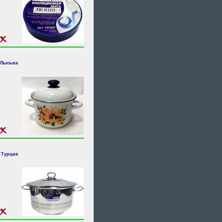
.Лысьва
 Турция