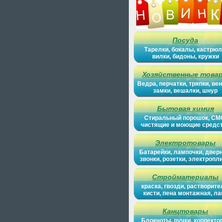
Посуда
Тарелки, бокалы, кастрюл
вилки, бидоны, кружки
Хозяйственные това
Ведра, перчатки, тряпки, вен
замки, вешалки, шнур
Бытовая химия
Стиральный порошок, СМ
чистящие и моющие средс
Электротовары
Батарейки, лампочки, двер
звонки, розетки, электропл
Стройматериалы
краска, гвозди, растворите
кисти, пена монтажная, ла
Канцтовары
Блокноты, ручки, корректо