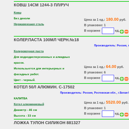
КОВШ 14СМ 1244-3 ПЛ/РУЧ
Ковш
Без деколи
180.00
Цена за 1 ед.:
руб.
Нержавеющая сталь
В упаковке: 1
В корзине
ед.
КОЛЕР.ПАСТА 100МЛ ЧЕРН.№18
Производитель: Россия, 
Колеровочная паста
Для воднодисперсионных и алкидных
красок.
64.00
Цена за 1 ед.:
руб.
Использыется для интерьерных и
В упаковке: 6
фасадных работ.
В корзине
ед.
Цвет - черный.
КОТЕЛ 50Л АЛЮМИН. С-17502
Производитель: Россия, Ростовская обл., г.Белая
КАЛИТВА
5520.00
Цена за 1 ед.:
руб.
Котел алюминиевый
В упаковке: 1
Диаметр - 46 см
В корзине
ед.
Высота - 33 см
ЛОЖКА ТУЛОН СИЛИКОН 881327