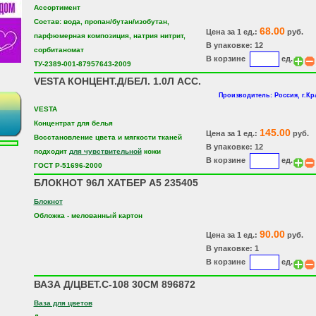
Ассортимент
Состав: вода, пропан/бутан/изобутан,
68.00
Цена за 1 ед.:
руб.
парфюмерная композиция, натрия нитрит,
В упаковке: 12
сорбитаномат
В корзине
ед.
ТУ-2389-001-87957643-2009
VESTA КОНЦЕНТ.Д/БЕЛ. 1.0Л АСС.
Производитель: Россия, г.Кр
VESTA
Концентрат для белья
145.00
Цена за 1 ед.:
руб.
Восстановление цвета и мягкости тканей
В упаковке: 12
подходит
для чувствительной
кожи
В корзине
ед.
ГОСТ Р-51696-2000
БЛОКНОТ 96Л ХАТБЕР А5 235405
Блокнот
Обложка - мелованный картон
90.00
Цена за 1 ед.:
руб.
В упаковке: 1
В корзине
ед.
ВАЗА Д/ЦВЕТ.С-108 30СМ 896872
Ваза для цветов