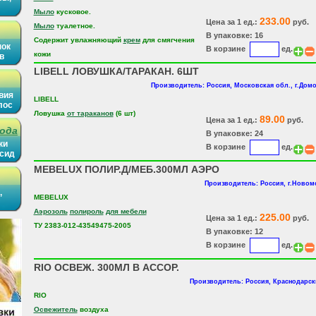
Мыло
кусковое.
233.00
Цена за 1 ед.:
руб.
Мыло
туалетное.
В упаковке: 16
Содержит увлажняющий
крем
для смягчения
нок
В корзине
ед.
кожи
в
LIBELL ЛОВУШКА/ТАРАКАН. 6ШТ
Производитель: Россия, Московская обл., г.Дом
вия
LIBELL
лос
Ловушка
от тараканов
(6 шт)
89.00
Цена за 1 ед.:
руб.
рода
В упаковке: 24
ки
В корзине
ед.
ысид
MEBELUX ПОЛИР.Д/МЕБ.300МЛ АЭРО
Производитель: Россия, г.Новом
,
MEBELUX
Аэрозоль
полироль
для мебели
225.00
Цена за 1 ед.:
руб.
ТУ 2383-012-43549475-2005
В упаковке: 12
В корзине
ед.
RIO ОСВЕЖ. 300МЛ В АССОР.
Производитель: Россия, Краснодарск
RIO
Освежитель
воздуха