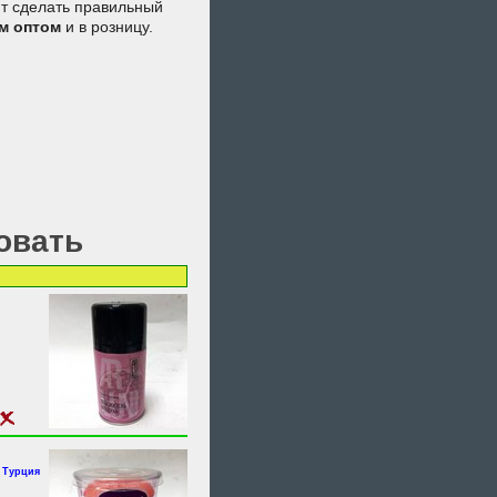
ят сделать правильный
м
оптом
и в розницу.
овать
 Турция