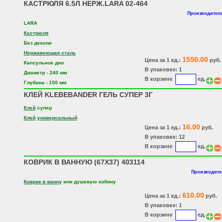
КАСТРЮЛЯ 6.5Л НЕРЖ.LARA 02-464
Производитель
LARA
Кастрюля
Без деколи
Нержавеющая сталь
1550.00
Цена за 1 ед.:
руб.
Капсульное дно
В упаковке: 1
Диаметр - 240 мм
В корзине
ед.
Глубина - 150 мм
КЛЕЙ KLEBEBANDER ГЕЛЬ СУПЕР 3Г
Клей
супер
Клей
универсальный
16.00
Цена за 1 ед.:
руб.
В упаковке: 12
В корзине
ед.
КОВРИК В ВАННУЮ (67Х37) 403114
Производите
Коврик в ванну
или душевую кабину
610.00
Цена за 1 ед.:
руб.
В упаковке: 1
В корзине
ед.