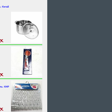
: Китай
ль: КНР