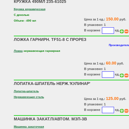
КРУЖКА 490МЛ 235-61025
Кружка керамическая
С деколью
150.00
Цена за 1 ед.:
руб.
Объем - 490 мл
В упаковке: 1
В корзине
ед.
ЛОЖКА ГАРНИРН. TF51-8 C ПРОРЕЗ
Производитель
Ложка
нержавеющая гарнирная
60.00
Цена за 1 ед.:
руб.
В упаковке: 1
В корзине
ед.
ЛОПАТКА-ШПАТЕЛЬ НЕРЖ.'КУЛИНАР'
Лопатка-шпатель
Нержавеющая сталь
125.00
Цена за 1 ед.:
руб.
В упаковке: 1
В корзине
ед.
МАШИНКА ЗАКАТ.П/АВТОМ. МЗП-3В
Машинка закаточная