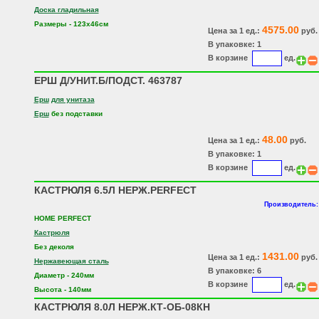
Доска гладильная
Размеры - 123х46см
4575.00
Цена за 1 ед.:
руб.
В упаковке: 1
В корзине
ед.
ЕРШ Д/УНИТ.Б/ПОДСТ. 463787
Ерш
для унитаза
Ерш
без подставки
48.00
Цена за 1 ед.:
руб.
В упаковке: 1
В корзине
ед.
КАСТРЮЛЯ 6.5Л НЕРЖ.PERFECT
Производитель:
HOME PERFECT
Кастрюля
Без деколя
1431.00
Цена за 1 ед.:
руб.
Нержавеющая сталь
В упаковке: 6
Диаметр - 240мм
В корзине
ед.
Высота - 140мм
КАСТРЮЛЯ 8.0Л НЕРЖ.КТ-ОБ-08КН