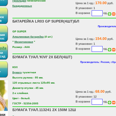
Прокладки
гигиенические
170.00
Цена за 1 ед.:
руб.
Каждодневные
В упаковке: 1
В корзине
ед.
нок
в
БАТАРЕЙКА LR03 GP SUPER(4ШТ)БЛ
Производитель
GP SUPER
вия
Алкалиновая батарейка
(4 шт.)
154.00
лос
Цена за 1 ед.:
руб.
"
Мизинчиковая
"
В упаковке: 1
Размер - ААА
рода
В корзине
ед.
ки
ысид
БУМАГА ТУАЛ.'KIVI' 2X БЕЛ(4ШТ)
Производитель: Россия, г.Кр
KIVI
,
Бумага
туалетная
Высота рулона - 95 мм.
120 отрывных листа 125х95 мм.
Диаметр втулки - 45 мм.
68.00
Цена за 1 ед.:
руб.
2-х слойная.
В упаковке: 12
Цвет - белый.
В корзине
ед.
ГОСТР - 52354-2005
БУМАГА ТУАЛ.113241 2Х 150М 12Ш