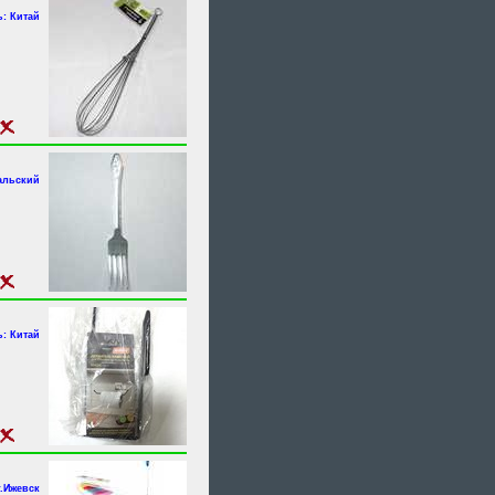
: Китай
альский
: Китай
г.Ижевск