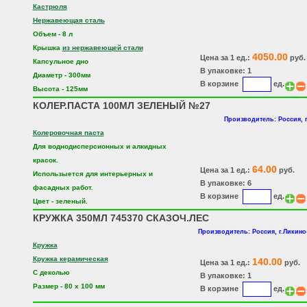
Кастрюля
Нержавеющая сталь
Объем - 8 л
Крышка
из нержавеющей стали
4050.00
Цена за 1 ед.:
руб.
Капсульное дно
В упаковке: 1
Диаметр - 300мм
В корзине
ед.
Высота - 125мм
КОЛЕР.ПАСТА 100МЛ ЗЕЛЕНЫЙ №27
Производитель: Россия, 
Колеровочная паста
Для воднодисперсионных и алкидных
красок.
64.00
Цена за 1 ед.:
руб.
Использыется для интерьерных и
В упаковке: 6
фасадных работ.
В корзине
ед.
Цвет - зеленый.
КРУЖКА 350МЛ 745370 СКАЗОЧ.ЛЕС
Производитель: Россия, г.Ликино
Кружка
Кружка керамическая
140.00
Цена за 1 ед.:
руб.
С деколью
В упаковке: 1
Размер - 80 х 100 мм
В корзине
ед.