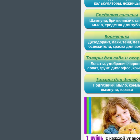
калькуляторы, ножницы
Средства гигиены
Шампуни, бритвенный ста
мыло, средства для зубо
Косметика
Дезодорант, лаки, тени, лез
освежители, краска для во
Товары для сада и ого
Лопаты, удобрения, черен
лопат, грунт, дихлофос, кр
Товары для детей
Подгузники, мыло, крема
шампуни, горшки