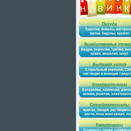
Посуда
Тарелки, бокалы, кастрюл
вилки, бидоны, кружки
Хозяйственные това
Ведра, перчатки, тряпки, вен
замки, вешалки, шнур
Бытовая химия
Стиральный порошок, СМ
чистящие и моющие средс
Электротовары
Батарейки, лампочки, двер
звонки, розетки, электропл
Стройматериалы
краска, гвозди, растворите
кисти, пена монтажная, ла
Канцтовары
Блокноты, ручки, корректо