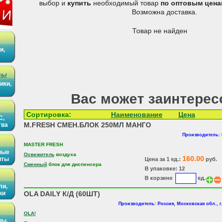
выбор и
купить
необходимый товар
по оптовым цена
Возможна доставка.
Товар не найден
и,
ры
ики,
Вас может заинтерес
Сортировка:
Наименование
Цена
С,
M.FRESH СМЕН.БЛОК 250МЛ МАНГО
тва
Производитель:
MASTER FRESH
ные
Освежитель
воздуха
160.00
иты
Цена за 1 ед.:
руб.
Сменный
блок для диспенсера
В упаковке: 12
В корзине
ед.
ли,
ки
OLA DAILY К/Д (60ШТ)
Производитель: Россия, Московская обл., г
OLA!
ры,