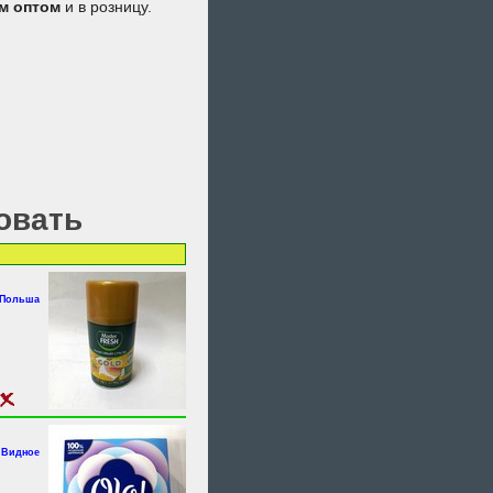
м
оптом
и в розницу.
овать
 Польша
.Видное