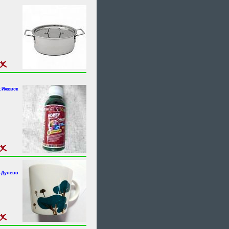
г.Ижевск
-Дулево