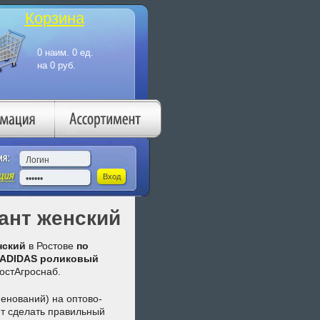
Корзина
ант женский
нский
в Ростове
по
ADIDAS роликовый
остАгроснаб.
енований) на оптово-
ят сделать правильный