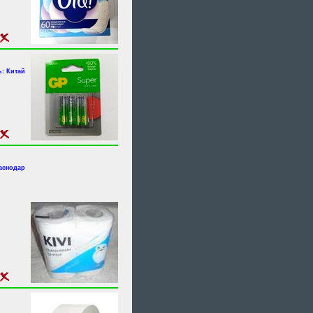
: Китай
аснодар