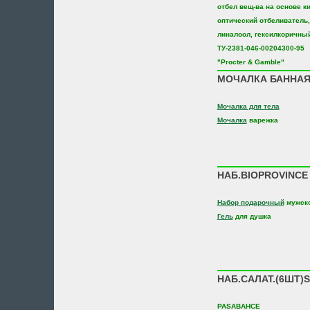
отбел вещ-ва на основе к
оптический отбеливатель,
линалоол, гексилкоричны
ТУ-2381-046-00204300-95
"Procter & Gamble"
МОЧАЛКА БАННАЯ 
Мочалка для тела
Мочалка
варежка
НАБ.BIOPROVINCE
Набор подарочный
мужск
Гель
для душка
НАБ.САЛАТ.(6ШТ)S
PASABAHCE