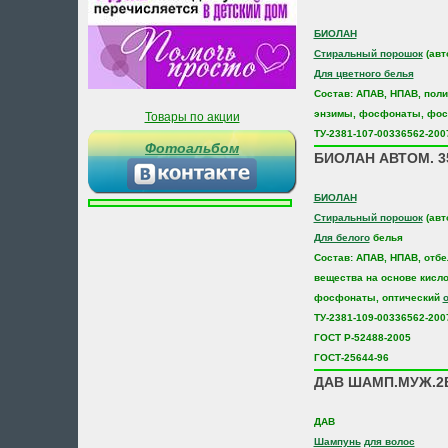
БИОЛАН
Стиральный порошок
(авт
Для цветного белья
Состав: АПАВ, НПАВ, пол
энзимы, фосфонаты, фо
Товары по акции
ТУ-2381-107-00336562-200
Фотоальбом
БИОЛАН АВТОМ. 3
БИОЛАН
Стиральный порошок
(авт
Для белого
белья
Состав: АПАВ, НПАВ, отб
вещества на основе кисло
фосфонаты, оптический
ТУ-2381-109-00336562-200
ГОСТ Р-52488-2005
ГОСТ-25644-96
ДАВ ШАМП.МУЖ.2В
ДАВ
Шампунь
для волос