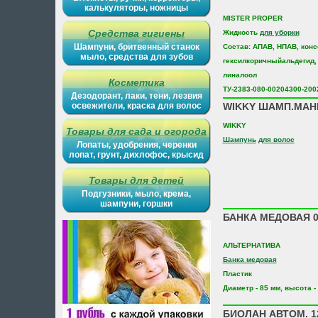
калькуляторы, ножницы
MISTER PROPER
Средства гигиены
Жидкость
для уборки
Шампуни, бритвенный станок
Состав: АПАВ, НПАВ, кон
мыло, средства для зубов
гексилкоричныйальдегид,
линалоол
Косметика
ТУ-2383-080-00204300-200
Дезодорант, лаки, тени, лезвия
освежители, краска для волос
WIKKY ШАМП.МАН
WIKKY
Товары для сада и огорода
Шампунь
для волос
Лопаты, удобрения, черенки
лопат, грунт, дихлофос, крысид
Товары для детей
Подгузники, мыло, крема,
шампуни, горшки
БАНКА МЕДОВАЯ 0
АЛЬТЕРНАТИВА
Банка медовая
Пластик
Диаметр - 85 мм, высота -
БИОЛАН АВТОМ. 1