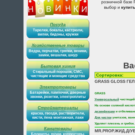
розничной базе 
выбор и
купит
Посуда
Тарелки, бокалы, кастрюли,
вилки, бидоны, кружки
Хозяйственные товары
Ведра, перчатки, тряпки, веники,
замки, вешалки, шнур
Ва
Бытовая химия
Стиральный порошок, СМС,
Сортиров
чистящие и моющие средства
GRASS GLOSS ГЕЛ
Электротовары
Батарейки, лампочки, дверные
GRASS
звонки, розетки, электроплиты
Универсальный
чистящи
На основе соляной кисло
Стройматериалы
дезинфекции
и отбеливан
краска, гвозди, растворители,
кисти, пена монтажная, лаки
Для чистки
унитазов, ванн
Удаляет плесень и грибок.
Канцтовары
MR.PROP.ЖИД.Д/УБ
Блокноты, ручки, корректоры,