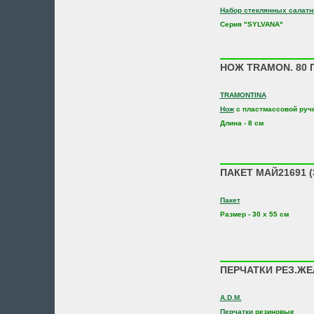
Набор стеклянных салатн
Серия "SYLVANA"
НОЖ TRAMON. 80 П
TRAMONTINA
Нож
с пластмассовой ручк
Длина - 8 см
ПАКЕТ МАЙ21691 (30
Пакет
Размер - 30 х 55 см
ПЕРЧАТКИ РЕЗ.ЖЕЛ.
A.D.M.
Перчатки
резиновые