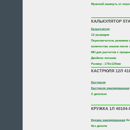
Мужской шампуть от перх
КАЛЬКУЛЯТОР STA
Калькулятор
12 разрядов
Переключатель режимов о
количества знаков после 
MU для расчетов с проце
Двойное питание
Размер - 170х125мм
КАСТРЮЛЯ 12Л 418
Кастрюля
Кастрюля эмалированная
С деколью
КРУЖКА 1Л 40104-
Кружка эмалированная
бе
без деколи