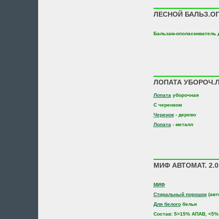
ЛЕСНОЙ БАЛЬЗ.ОП
Бальзам-ополаскиватель 
ЛОПАТА УБОРОЧ.ЛУ
Лопата
уборочная
С черенком
Черенок
- дерево
Лопата
- металл
МИФ АВТОМАТ. 2.
МИФ
Стиральный порошок
(авт
Для белого
белья
Состав: 5>15% АПАВ, <5%