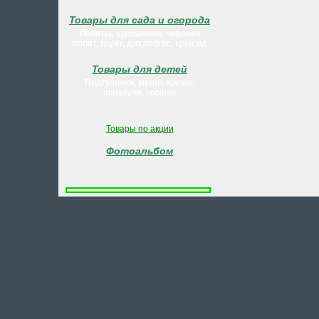
Товары для сада и огорода
Лопаты, удобрения, черенки
лопат, грунт, дихлофос, крысид
Товары для детей
Подгузники, мыло, крема,
шампуни, горшки
Товары по акции
Фотоальбом