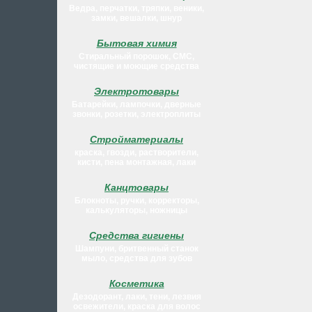
Ведра, перчатки, тряпки, веники,
замки, вешалки, шнур
Бытовая химия
Стиральный порошок, СМС,
чистящие и моющие средства
Электротовары
Батарейки, лампочки, дверные
звонки, розетки, электроплиты
Стройматериалы
краска, гвозди, растворители,
кисти, пена монтажная, лаки
Канцтовары
Блокноты, ручки, корректоры,
калькуляторы, ножницы
Средства гигиены
Шампуни, бритвенный станок
мыло, средства для зубов
Косметика
Дезодорант, лаки, тени, лезвия
освежители, краска для волос