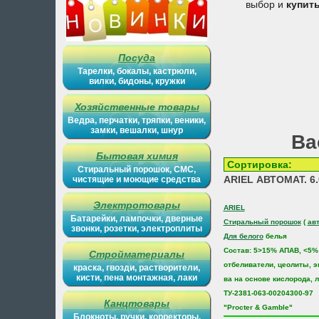
выбор и
купит
Посуда
Тарелки, бокалы, кастрюли,
вилки, бидоны, кружки
Хозяйственные товары
Ведра, перчатки, тряпки, веники,
замки, вешалки, шнур
Ва
Бытовая химия
Сортиров
Стиральный порошок, СМС,
ARIEL АВТОМАТ. 6
чистящие и моющие средства
Электротовары
ARIEL
Батарейки, лампочки, дверные
Стиральный порошок
(
ав
звонки, розетки, электроплиты
Для белого
белья
Состав: 5>15% АПАВ, <5%
Стройматериалы
отбеливатели, цеолиты, э
краска, гвозди, растворители,
кисти, пена монтажная, лаки
ва на основе кислорода, 
ТУ-2381-063-00204300-97
Канцтовары
"Procter & Gamble"
Блокноты, ручки, корректоры,