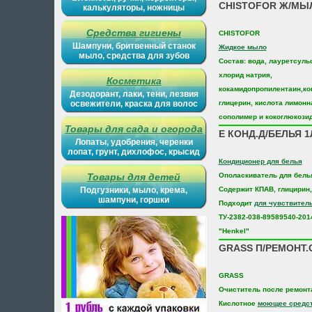
CHISTOFOR Ж/МЫ
калькуляторы, ножницы
Средства гигиены
CHISTOFOR
Шампуни, бритвенный станок
Жидкое мыло
мыло, средства для зубов
Состав: вода, лауретсуль
хлорид натрия,
Косметика
кокамидопропилентаин,ко
Дезодорант, лаки, тени, лезвия
освежители, краска для волос
глицерин, кислота лимонн
сополимер и кокоглюкози
Товары для сада и огорода
E КОНД.Д/БЕЛЬЯ 
Лопаты, удобрения, черенки
лопат, грунт, дихлофос, крысид
Кондиционер для белья
Товары для детей
Ополаскиватель для бель
Подгузники, мыло, крема,
Содержит КПАВ, глицирин,
шампуни, горшки
Подходит
для чувствител
ТУ-2382-038-89589540-201
"Henkel"
GRASS П/РЕМОНТ.C
GRASS
Очиститель после ремонт
Кислотное
моющее средс