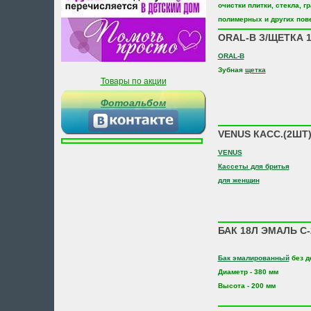
очистки плитки, стекла, гр
полимерных и других пов
ORAL-B З/ЩЕТКА 1
ORAL-B
Зубная
щетка
Товары по акции
Фотоальбом
VENUS КАСС.(2ШТ
VENUS
Кассеты для бритья
для женщин
БАК 18Л ЭМАЛЬ С-
Бак эмалированный
без д
Диаметр - 380 мм
Высота - 200 мм