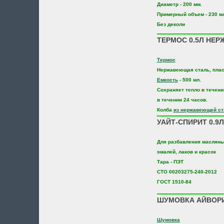
Диаметр - 200 мм.
Примерный объем - 230 мл
Без деколи
ТЕРМОС 0.5Л НЕРЖ
Термос
Нержавеющая сталь, плас
Емкость
- 500 мл.
Сохраняет тепло в течени
в течении 24 часов.
Колба
из нержавеющей ст
УАЙТ-СПИРИТ 0.9
Для разбавления масляны
эмалей, лаков и красок
Тара - ПЭТ
СТО 00203275-240-2012
ГОСТ 1510-84
ШУМОВКА АЙВОРИ
Шумовка