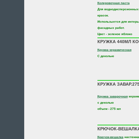
Колеровочная паста
Для воднодисперсионных
красок.
Использыется для интерь
фасадных работ.
Цвет - зеленое яблоко
КРУЖКА 440МЛ КО
Кружка керамическая
С деколью
КРУЖКА ЗАВАР.27
Кружка заварочная
керам
с деколью
объем - 275 мл
КРЮЧОК-ВЕШАЛКА
Крючок-вешалка
настенна