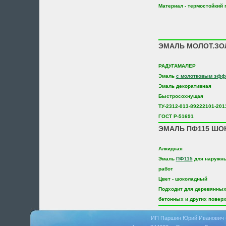
Материал - термостойкий 
ЭМАЛЬ МОЛОТ.ЗОЛ
РАДУГАМАЛЕР
Эмаль
с молотковым эфф
Эмаль декоративная
Быстросохнущая
ТУ-2312-013-89222101-201
ГОСТ Р-51691
ЭМАЛЬ ПФ115 ШОК
Алкидная
Эмаль
ПФ115
для наружны
работ
Цвет - шоколадный
Подходит для деревянных
бетонных и других повер
ИП Паршин Юрий Иванович 