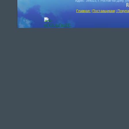
Адрес: 344023, г. Ростов-на-Дону, у
Главная
Поставщикам
Покупа
|
|