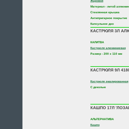
Жаровня
Материал - литой аллюми
Стеклянная крышка
Антипригарное покрытие
Капсульное дно
КАСТРЮЛЯ 3Л АЛЮ
КАЛИТВА
Кастрюля алюминиевая
Размер - 200 х 110 мм
КАСТРЮЛЯ 9Л 4180
Кастрюля эмалированная
С деколью
КАШПО 17Л 'ЛОЗАН
АЛЬТЕРНАТИВА
Кашпо