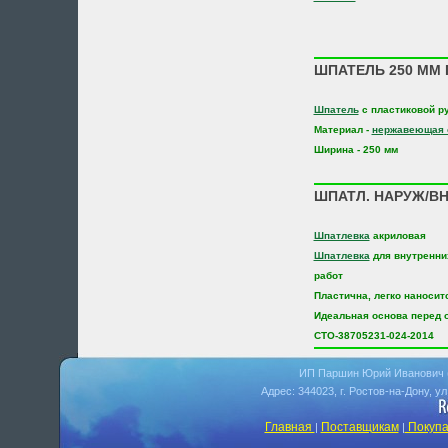
ШПАТЕЛЬ 250 ММ 
Шпатель
с пластиковой р
Материал -
нержавеющая 
Ширина - 250 мм
ШПАТЛ. НАРУЖ/ВНУ
Шпатлевка
акриловая
Шпатлевка
для внутренни
работ
Пластична, легко наноси
Идеальная основа перед 
СТО-38705231-024-2014
ИП Паршин Юрий Иванович 
Адрес: 344023, г. Ростов-на-Дону, у
Главная
Поставщикам
Покупа
|
|