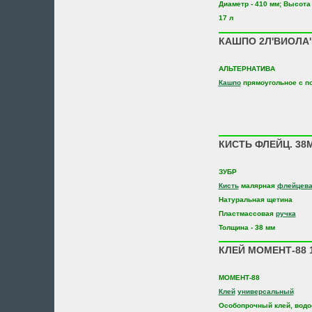
Диаметр - 410 мм; Высота 
17 л
КАШПО 2Л'ВИОЛА'
АЛЬТЕРНАТИВА
Кашпо
прямоугольное с п
КИСТЬ ФЛЕЙЦ. 38М
ЗУБР
Кисть
малярная
флейцев
Натуральная щетина
Пластмассовая
ручка
Толщина - 38 мм
КЛЕЙ МОМЕНТ-88 
МОМЕНТ-88
Клей
универсальный
Особопрочный клей, водо