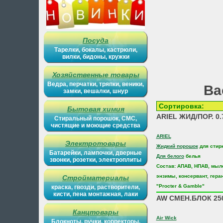
Посуда
Тарелки, бокалы, кастрюли,
вилки, бидоны, кружки
Хозяйственные товары
Ведра, перчатки, тряпки, веники,
Ва
замки, вешалки, шнур
Сортиров
Бытовая химия
ARIEL ЖИД/ПОР. 0
Стиральный порошок, СМС,
чистящие и моющие средства
ARIEL
Электротовары
Жидкий порошок
для стир
Батарейки, лампочки, дверные
Для белого
белья
звонки, розетки, электроплиты
Состав: АПАВ, НПАВ, мыл
энзимы, консервант, гера
Стройматериалы
"Procter & Gamble"
краска, гвозди, растворители,
кисти, пена монтажная, лаки
AW СМЕН.БЛОК 2
Канцтовары
Air Wick
Блокноты, ручки, корректоры,