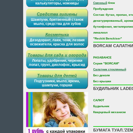
калькуляторы, ножницы
Сменный
блок
Пробуждение
Средства гигиены
Состав: бутан, пропан, э
Шампуни, бритвенный станок
денатурированный, арома
мыло, средства для зубов
бутилфенил, метилпропио
линалоол
Косметика
"Reckitt Benckiser"
Дезодорант, лаки, тени, лезвия
освежители, краска для волос
BORCAM САЛАТНИК
Товары для сада и огорода
PASABAHCE
Лопаты, удобрения, черенки
Серия "BORCAM"
лопат, грунт, дихлофос, крысид
Салатник стеклянный
Товары для детей
Без деколя
Подгузники, мыло, крема,
Без крышки
шампуни, горшки
БУДИЛЬНИК LADEC
САЛЮТ
Будильник
Кварцевый механизм
БУМАГА ТУАЛ.'ZE