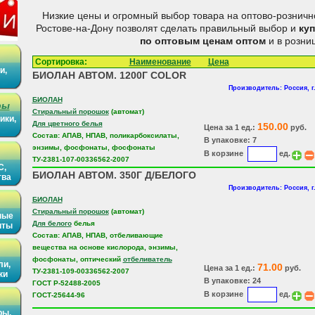
Низкие цены и огромный выбор товара на оптово-розничн
Ростове-на-Дону позволят сделать правильный выбор и
ку
по оптовым ценам
оптом
и в розниц
Сортировка:
Наименование
Цена
и,
БИОЛАН АВТОМ. 1200Г COLOR
Производитель: Россия, г
БИОЛАН
ры
Стиральный порошок
(автомат)
ики,
Для цветного белья
150.00
Цена за 1 ед.:
руб.
Состав: АПАВ, НПАВ, поликарбоксилаты,
В упаковке: 7
энзимы, фосфонаты, фосфонаты
В корзине
ед.
ТУ-2381-107-00336562-2007
С,
БИОЛАН АВТОМ. 350Г Д/БЕЛОГО
тва
Производитель: Россия, г
БИОЛАН
Стиральный порошок
(автомат)
ные
Для белого
белья
иты
Состав: АПАВ, НПАВ, отбеливающие
вещества на основе кислорода, энзимы,
фосфонаты, оптический
отбеливатель
ли,
71.00
Цена за 1 ед.:
руб.
ТУ-2381-109-00336562-2007
ки
В упаковке: 24
ГОСТ Р-52488-2005
В корзине
ед.
ГОСТ-25644-96
ры,