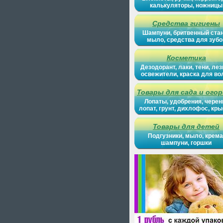
калькуляторы, ножницы
Средства гигиены
Шампуни, бритвенный ста
мыло, средства для зубо
Косметика
Дезодорант, лаки, тени, лез
освежители, краска для во
Товары для сада и ого
Лопаты, удобрения, черен
лопат, грунт, дихлофос, кр
Товары для детей
Подгузники, мыло, крема
шампуни, горшки