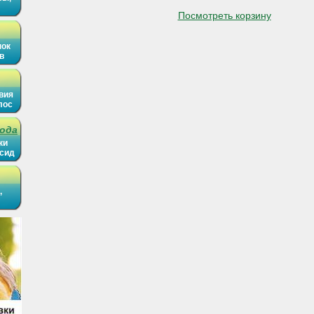
Посмотреть корзину
нок
в
вия
лос
рода
ки
ысид
,