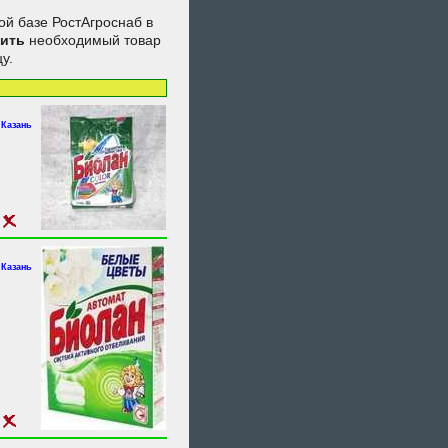
ой базе РостАгроснаб в
пить
необходимый товар
у.
.Казань
.Казань