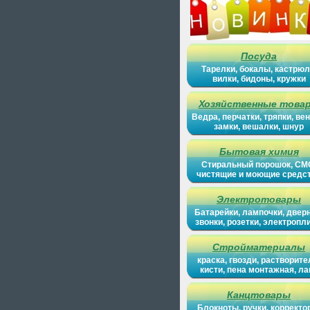
Посуда
Тарелки, бокалы, кастрюл
вилки, бидоны, кружки
Хозяйственные това
Ведра, перчатки, тряпки, вен
замки, вешалки, шнур
Бытовая химия
Стиральный порошок, СМ
чистящие и моющие средс
Электротовары
Батарейки, лампочки, двер
звонки, розетки, электропл
Стройматериалы
краска, гвозди, растворите
кисти, пена монтажная, ла
Канцтовары
Блокноты, ручки, корректо