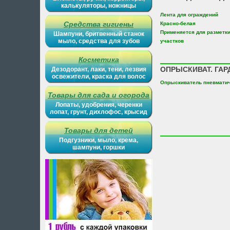
калькуляторы, ножницы
Лента для ограждений
Средства гигиены
Красно-белая
Применяется для разметк
Шампуни, бритвенный станок
мыло, средства для зубов
участков
Косметика
ОПРЫСКИВАТ. ГАР
Дезодорант, лаки, тени, лезвия
освежители, краска для волос
Опрыскиватель пневмати
Товары для сада и огорода
Лопаты, удобрения, черенки
лопат, грунт, дихлофос, крысид
Товары для детей
Подгузники, мыло, крема,
шампуни, горшки