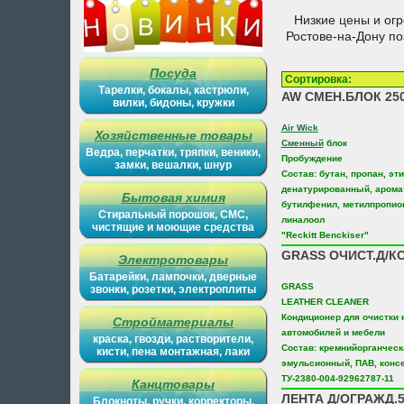
Низкие цены и ог
Ростове-на-Дону п
Посуда
Сортировка
Тарелки, бокалы, кастрюли,
AW СМЕН.БЛОК 2
вилки, бидоны, кружки
Air Wick
Хозяйственные товары
Сменный
блок
Ведра, перчатки, тряпки, веники,
Пробуждение
замки, вешалки, шнур
Состав: бутан, пропан, эт
денатурированный, арома
Бытовая химия
бутилфенил, метилпропион
Стиральный порошок, СМС,
линалоол
чистящие и моющие средства
"Reckitt Benckiser"
GRASS ОЧИСТ.Д/КО
Электротовары
Батарейки, лампочки, дверные
GRASS
звонки, розетки, электроплиты
LEATHER CLEANER
Кондиционер для очистки
Стройматериалы
автомобилей и мебели
краска, гвозди, растворители,
Состав: кремнийорганческ
кисти, пена монтажная, лаки
эмульсионный, ПАВ, конс
ТУ-2380-004-92962787-11
Канцтовары
ЛЕНТА Д/ОГРАЖД.5
Блокноты, ручки, корректоры,