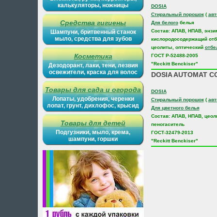
калькуляторы, ножницы
DOSIA
Стиральный порошок
(
авт
Средства гигиены
Для белого
белья
Состав: АПАВ, НПАВ, энзи
Шампуни, бритвенный станок
мыло, средства для зубов
кислородосодержащий отб
цеолиты, оптический
отбе
Косметика
ГОСТ Р-52488-2005
"Reckitt Benckiser"
Дезодорант, лаки, тени, лезвия
освежители, краска для волос
DOSIA AUTOMAT C
Товары для сада и огорода
DOSIA
Лопаты, удобрения, черенки
Стиральный порошок
(
авт
лопат, грунт, дихлофос, крысид
Для цветного белья
Состав: АПАВ, НПАВ, цеол
Товары для детей
пеногаситель
Подгузники, мыло, крема,
ГОСТ-32479-2013
шампуни, горшки
"Reckitt Benckiser"