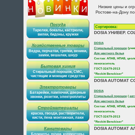
Низкие цены и ог
Ростове-на-Дону п
Посуда
Сортировка
Тарелки, бокалы, кастрюли,
DOSIA УНИВЕР. CO
вилки, бидоны, кружки
DOSIA
Хозяйственные товары
Стиральный порошок
(уни
Ведра, перчатки, тряпки, веники,
Для цветного белья
замки, вешалки, шнур
Состав: АПАВ, НПАВ, цеол
пеногаситель
Бытовая химия
ГОСТ-32479-2013
Стиральный порошок, СМС,
"Reckitt Benckiser"
чистящие и моющие средства
DOSIA AUTOMAT CO
Электротовары
DOSIA
Батарейки, лампочки, дверные
Стиральный порошок
(
авт
звонки, розетки, электроплиты
Для цветного белья
Состав: АПАВ, НПАВ, цеол
Стройматериалы
пеногаситель
краска, гвозди, растворители,
ГОСТ-32479-2013
кисти, пена монтажная, лаки
"Reckitt Benckiser"
Канцтовары
DOSIA AUTOMAT АЛ
Блокноты, ручки, корректоры,