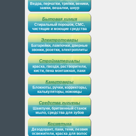
Ведра, перчатки, тряпки, веники,
замки, вешалки, шнур
Бытовая химия
Стиральный порошок, СМС,
чистящие и моющие средства
Электротовары
Батарейки, лампочки, дверные
звонки, розетки, электроплиты
Стройматериалы
краска, гвозди, растворители,
кисти, пена монтажная, лаки
Канцтовары
Блокноты, ручки, корректоры,
калькуляторы, ножницы
Средства гигиены
Шампуни, бритвенный станок
мыло, средства для зубов
Косметика
Дезодорант, лаки, тени, лезвия
освежители, краска для волос