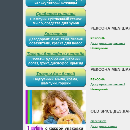
калькуляторы, ножницы
Средства гигиены
Шампуни, бритвенный станок
мыло, средства для зубов
РЕКСОНА MEN ШАР
Косметика
РЕКСОНА
Дезодорант, лаки, тени, лезвия
освежители, краска для волос
Дезодорант шариковый
Невидимый
Товары для сада и огорода
Лопаты, удобрения, черенки
лопат, грунт, дихлофос, крысид
РЕКСОНА MEN ША
Товары для детей
Подгузники, мыло, крема,
РЕКСОНА
шампуни, горшки
Дезодорант шариковый
Невидимый
OLD SPICE ДЕЗ.КА
OLD SPICE
Дезодорант-спрей