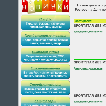
Низкие цены и ог
Ростове-на-Дону п
Посуда
Сортировка
Тарелки, бокалы, кастрюли,
SPORTSTAR ДЕЗ.М
вилки, бидоны, кружки
Дезодорант
для мужчин
Хозяйственные товары
Ведра, перчатки, тряпки, веники,
замки, вешалки, шнур
Бытовая химия
Стиральный порошок, СМС,
чистящие и моющие средства
SPORTSTAR ДЕЗ.МУ
Электротовары
Дезодорант
для мужчин
Батарейки, лампочки, дверные
звонки, розетки, электроплиты
Стройматериалы
краска, гвозди, растворители,
кисти, пена монтажная, лаки
SPORTSTAR ДЕЗ.МУ
Канцтовары
Дезодорант
для мужчин
Блокноты, ручки, корректоры,