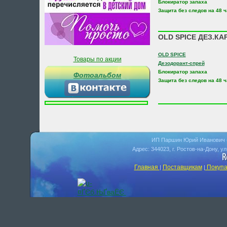
Блокиратор запаха
Защита без следов на 48 
OLD SPICE ДЕЗ.КА
OLD SPICE
Товары по акции
Дезодорант-спрей
Блокиратор запаха
Фотоальбом
Защита без следов на 48 
ИП Паршин Юрий Иванович 
Адрес: 344023, г. Ростов-на-Дону, у
Главная
Поставщикам
Покупа
|
|