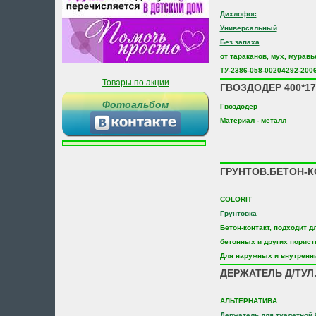
Дихлофос
Универсальный
Без запаха
от тараканов, мух, муравье
ТУ-2386-058-00204292-200
Товары по акции
ГВОЗДОДЕР 400*17
Фотоальбом
Гвоздодер
Материал - металл
ГРУНТОВ.БЕТОН-К
COLORIT
Грунтовка
Бетон-контакт, подходит д
бетонных и других порист
Для наружных и внутренни
ДЕРЖАТЕЛЬ Д/ТУЛ
АЛЬТЕРНАТИВА
Держатель для туалетной 