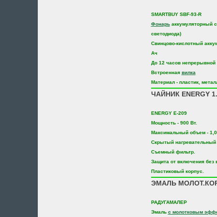
SMARTBUY SBF-93-R
Фонарь
аккумуляторный с
светодиода)
Свинцово-кислотный аккум
Ач
До 12 часов непрерывной 
Встроенная
вилка
Материал - пластик, метал
ЧАЙНИК ENERGY 1.0
ENERGY E-209
Мощность - 900 Вт.
Максимальный объем - 1,0
Скрытый нагревательный 
Съемный фильтр.
Защита от включения без 
Пластиковый корпус.
ЭМАЛЬ МОЛОТ.КОР
РАДУГАМАЛЕР
Эмаль
с молотковым эфф