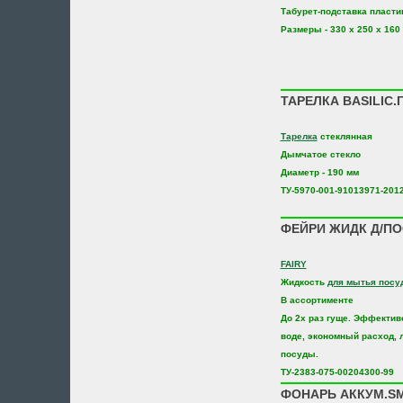
Табурет-подставка пласт
Размеры - 330 х 250 х 160
ТАРЕЛКА BASILIC.
Тарелка
стеклянная
Дымчатое стекло
Диаметр - 190 мм
ТУ-5970-001-91013971-201
ФЕЙРИ ЖИДК Д/ПО
FAIRY
Жидкость
для мытья посу
В ассортименте
До 2х раз гуще. Эффектив
воде, экономный расход, 
посуды.
ТУ-2383-075-00204300-99
ФОНАРЬ АККУМ.SM