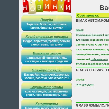
Ва
Сортиров
Посуда
BIMAX АВТОМ.КОМП
Тарелки, бокалы, кастрюли,
вилки, бидоны, кружки
BIMAX
Стиральный порошок
(
авт
Хозяйственные товары
Для белого
и цветного бел
Ведра, перчатки, тряпки, веники,
замки, вешалки, шнур
Состав: 5>15% АПАВ, <5% 
ва на основе кислорода, 
Бытовая химия
поликарбоксилаты, энзим
Стиральный порошок, СМС,
оптический
отбеливатель
чистящие и моющие средства
ТУ-2381-096-00336562-200
Электротовары
GRASS ГЕЛЬ/ДУШ Ж
Батарейки, лампочки, дверные
звонки, розетки, электроплиты
GRASS
Гель
для душа
Стройматериалы
краска, гвозди, растворители,
кисти, пена монтажная, лаки
Канцтовары
GRASS Ж/МЫЛО/П
Блокноты, ручки, корректоры,