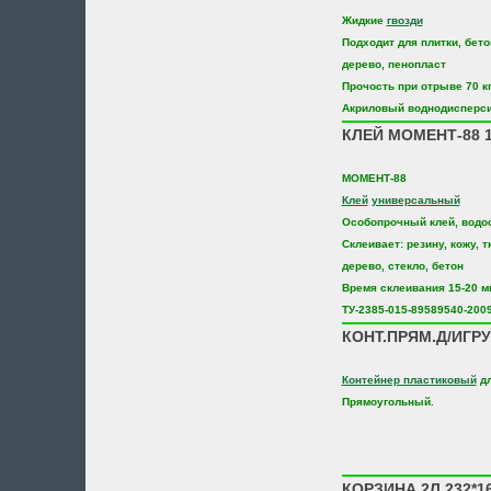
Жидкие
гвозди
Подходит для плитки, бето
дерево, пенопласт
Прочость при отрыве 70 к
Акриловый воднодисперс
КЛЕЙ МОМЕНТ-88 1
МОМЕНТ-88
Клей
универсальный
Особопрочный клей, водо
Склеивает: резину, кожу, т
дерево, стекло, бетон
Время склеивания 15-20 м
ТУ-2385-015-89589540-200
КОНТ.ПРЯМ.Д/ИГР
Контейнер пластиковый
дл
Прямоугольный.
КОРЗИНА 2Л 232*1