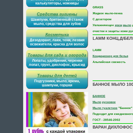
калькуляторы, ножницы
GRASS
Средства гигиены
Жидкое мыло-пенка
Шампуни, бритвенный станок
C дозатором
мыло, средства для зубов
Увлажняющее
крем
мыло
д
очистки и защиты кожи рук
Косметика
LAMM КОНЦ.Д/БЕЛ
Дезодорант, лаки, тени, лезвия
освежители, краска для волос
LAMM
Товары для сада и огорода
Кондиционер для белья
Лопаты, удобрения, черенки
Альпийская свежесть
лопат, грунт, дихлофос, крысид
Товары для детей
Подгузники, мыло, крема,
БАННОЕ МЫЛО 100
шампуни, горшки
БАННОЕ
Мыло
кусковое
Мыло туалетное
"Банное"
Подходит для ежедневного
ГОСТ - 28546-2002
ВАРАН ДИХЛОФОС 