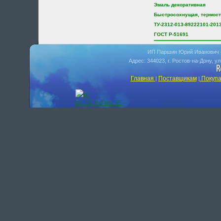
Эмаль декоративная
Быстросохнущая, термост
ТУ-2312-013-89222101-201
ГОСТ Р-51691
ИП Паршин Юрий Иванович 
Адрес: 344023, г. Ростов-на-Дону, у
Главная
Поставщикам
Покупа
|
|