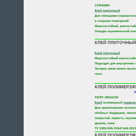
СУФФИКС
Клей плиточный
Для облицовки керамическ
и снаружи помещений
Морозостойкий, влагостой
Укладка керамической пли
КЛЕЙ ПЛИТОЧНЫЙ
Клей плиточный
Морозостойкий влагостой
Подходит для внутренних 
Затирку швов можно выпол
часа
КЛЕЙ ПОЛИМЕР.DR
П
FIERY DRAGON
Клей
полимерный
универ
Для приклеивания потолоч
обойных бордюров, линол
покрытий, паркета, керами
дерева, кожи
ТУ 2385-006-76947446-201
КЛЕЙ ПОЛИМЕР.DR