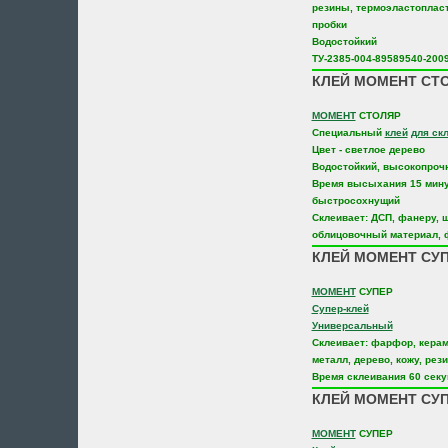
резины, термоэластопласт
пробки
Водостойкий
ТУ-2385-004-89589540-200
КЛЕЙ МОМЕНТ СТО
МОМЕНТ
СТОЛЯР
Специальный
клей
для ск
Цвет - светлое дерево
Водостойкий, высокопроч
Время высыхания 15 мину
быстросохнущий
Склеивает: ДСП, фанеру, 
облицовочный материал, 
КЛЕЙ МОМЕНТ СУП
МОМЕНТ
СУПЕР
Супер-клей
Универсальный
Склеивает: фарфор, керами
металл, дерево, кожу, рези
Время склеивания 60 секу
КЛЕЙ МОМЕНТ СУП
МОМЕНТ
СУПЕР