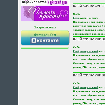
КЛЕЙ 'СИЛА' СУПЕР
СИЛА
Клей
супер + антиклей
Предназначен для надежн
всех типов материалов + 
Товары по акции
удаления засохших остатк
обезжиривания поверхнос
Фотоальбом
КЛЕЙ 'СИЛА' УНИВ
СИЛА
Клей
универсальный
проз
Предназначен для надежн
всех типов обувных мате
Склеивает: кожу, кожезаме
резину, ПВХ, дерево, кера
КЛЕЙ 'СИЛА' УНИВ
СИЛА
Клей
универсальный
проз
Предназначен для надежн
всех типов обувных мате
Склеивает: кожу, кожезаме
резину, ПВХ, дерево, кера