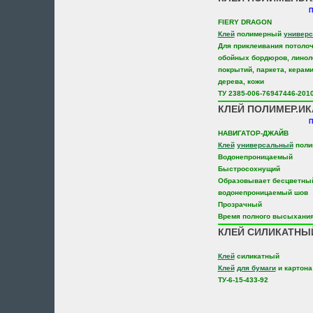
П
FIERY DRAGON
Клей
полимерный
универ
Для приклеивания потолоч
обойных бордюров, линол
покрытий, паркета, керами
дерева, кожи
ТУ 2385-006-76947446-201
КЛЕЙ ПОЛИМЕР.ИКА
П
НАВИГАТОР-ДЖАЙВ
Клей
универсальный
поли
Водонепроницаемый
Быстросохнущий
Образовывает бесцветны
водонепроницаемый шов
Прозрачный
Время полного высыхания
КЛЕЙ СИЛИКАТНЫЙ
Клей
силикатный
Клей
для бумаги
и картона
ТУ-6-15-433-92