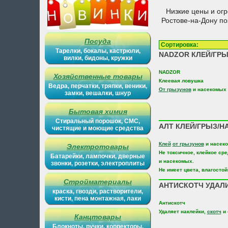
Низкие цены и ог
Ростове-на-Дону п
Посуда
Сортировка
Тарелки, бокалы, кастрюли,
NADZOR КЛЕЙ/ГРЫ
вилки, бидоны, кружки
NADZOR
Хозяйственные товары
Клеевая ловушка
Ведра, перчатки, тряпки, веники,
От грызунов
и насекомых
замки, вешалки, шнур
Бытовая химия
Стиральный порошок, СМС,
АЛТ КЛЕЙ/ГРЫЗ/НА
чистящие и моющие средства
Клей
от грызунов
и насек
Электротовары
Не токсичное, клейкое ср
Батарейки, лампочки, дверные
и насекомых.
звонки, розетки, электроплиты
Не имеет цвета, влагостой
Стройматериалы
АНТИСКОТЧ УДАЛИ
краска, гвозди, растворители,
кисти, пена монтажная, лаки
Антискотч
Удаляет наклейки,
скотч
и 
Канцтовары
Блокноты, ручки, корректоры,