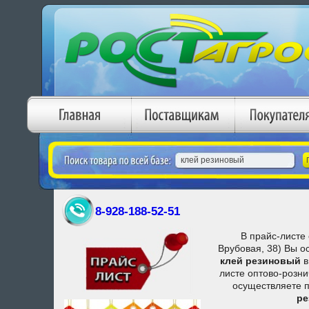
8-928-188-52-51
В прайс-листе 
Врубовая, 38) Вы о
клей резиновый
в
листе оптово-розни
осуществляете п
ре