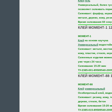
Клей
гель
Универсальный, более гус
позволяет склеивать пор
Склеивает: фарфор, керами
металл, дерево, кожу, рези
Время склеивания 60 секу
КЛЕЙ МОМЕНТ-1 1
МОМЕНТ-1
Клей
на основе каучука
Универсальный
водостойк
Склеивает: металл, жестки
кожу, пластик, стекло, кер
Склеенные изделия можно
уже через 24 часа
Склеивание 15-20 мин
ТУ-2385-001-89589540-200
КЛЕЙ МОМЕНТ-88 1
МОМЕНТ-88
Клей
универсальный
Особопрочный клей, водо
Склеивает: резину, кожу, т
дерево, стекло, бетон
Время склеивания 15-20 м
ТУ-2385-015-89589540-200