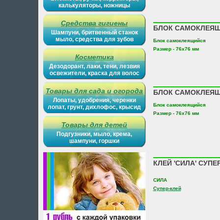
калькуляторы, ножницы
Средства гигиены
БЛОК САМОКЛЕЯЩ.
Шампуни, бритвенный станок
мыло, средства для зубов
Блок самоклеящийся
Размер - 76х76 мм
Косметика
Дезодорант, лаки, тени, лезвия
освежители, краска для волос
Товары для сада и огорода
БЛОК САМОКЛЕЯЩ.
Лопаты, удобрения, черенки
Блок самоклеящийся
лопат, грунт, дихлофос, крысид
Размер - 76х76 мм
Товары для детей
Подгузники, мыло, крема,
шампуни, горшки
КЛЕЙ 'СИЛА' СУПЕ
СИЛА
Супер-клей