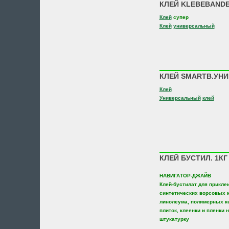
КЛЕЙ KLEBEBANDE
Клей
супер
Клей
универсальный
КЛЕЙ SMARTB.УНИВ
Клей
Универсальный
клей
КЛЕЙ БУСТИЛ. 1К
НАВИГАТОР-ДЖАЙВ
Клей-бустилат для прикле
синтетических ворсовых к
линолеума, полимерных к
плиток, клеенки и пленки 
штукатурку