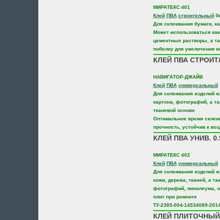
МИРАТЕКС 401
Клей
ПВА
строительный
б
Для склеивания бумаги, ка
Может использоваться как
цементные растворы, а т
побелку для увеличения в
КЛЕЙ ПВА СТРОИТ/
НАВИГАТОР-ДЖАЙВ
Клей
ПВА
универсальный
Для склеивания изделий из
картона, фотографий, а т
тканевой основе
Оптимальное время склеи
прочность, устойчив к во
КЛЕЙ ПВА УНИВ. 0.
МИРАТЕКС 402
Клей
ПВА
универсальный
Для склеивания изделий из
кожи, дерева, тканей, а т
фотографий, линолеума, 
плит при ремонте
ТУ-2385-004-14534089-201
КЛЕЙ ПЛИТОЧНЫЙ