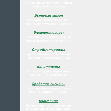
Ведра, перчатки, тряпки, веники,
замки, вешалки, шнур
Бытовая химия
Стиральный порошок, СМС,
чистящие и моющие средства
Электротовары
Батарейки, лампочки, дверные
звонки, розетки, электроплиты
Стройматериалы
краска, гвозди, растворители,
кисти, пена монтажная, лаки
Канцтовары
Блокноты, ручки, корректоры,
калькуляторы, ножницы
Средства гигиены
Шампуни, бритвенный станок
мыло, средства для зубов
Косметика
Дезодорант, лаки, тени, лезвия
освежители, краска для волос