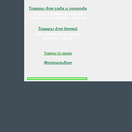
Товары для сада и огорода
Лопаты, удобрения, черенки
лопат, грунт, дихлофос, крысид
Товары для детей
Подгузники, мыло, крема,
шампуни, горшки
Товары по акции
Фотоальбом