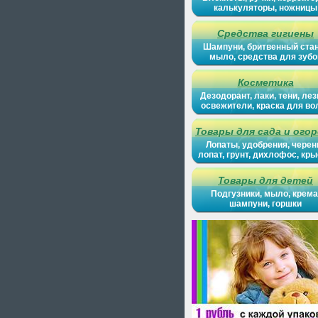
калькуляторы, ножницы
Средства гигиены
Шампуни, бритвенный ста
мыло, средства для зубо
Косметика
Дезодорант, лаки, тени, лез
освежители, краска для во
Товары для сада и ого
Лопаты, удобрения, черен
лопат, грунт, дихлофос, кр
Товары для детей
Подгузники, мыло, крема
шампуни, горшки