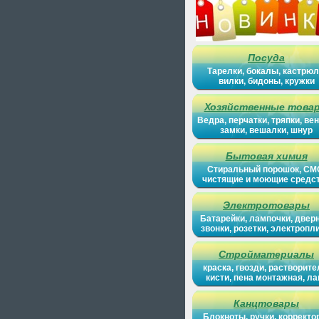
Посуда
Тарелки, бокалы, кастрюл
вилки, бидоны, кружки
Хозяйственные това
Ведра, перчатки, тряпки, вен
замки, вешалки, шнур
Бытовая химия
Стиральный порошок, СМ
чистящие и моющие средс
Электротовары
Батарейки, лампочки, двер
звонки, розетки, электропл
Стройматериалы
краска, гвозди, растворите
кисти, пена монтажная, ла
Канцтовары
Блокноты, ручки, корректо