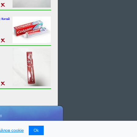
 Китай
18
т
йлов cookie
Ok