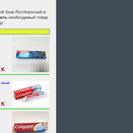
ой базе РостАгроснаб в
пить
необходимый товар
у.
 Китай