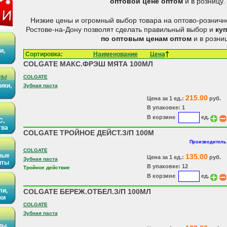
оптовой цене
оптом
и в розницу.
Низкие цены и огромный выбор товара на оптово-розничн
Ростове-на-Дону позволят сделать правильный выбор и
ку
по оптовым ценам
оптом
и в розниц
и,
Сортировка:
Наименование
Цена
COLGATE МАКС.ФРЭШ МЯТА 100МЛ
ры
COLGATE
ики,
Зубная паста
215.00
Цена за 1 ед.:
руб.
В упаковке: 1
В корзине
ед.
С,
тва
COLGATE ТРОЙНОЕ ДЕЙСТ.З/П 100М
Производитель:
COLGATE
ные
135.00
Цена за 1 ед.:
руб.
Зубная паста
иты
В упаковке: 12
Тройное действие
В корзине
ед.
ли,
COLGATE БЕРЕЖ.ОТБЕЛ.З/П 100МЛ
ки
COLGATE
Зубная паста
ры,