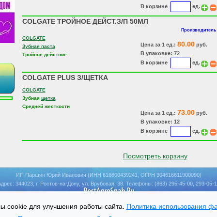
В корзине
ед.
COLGATE ТРОЙНОЕ ДЕЙСТ.З/П 50МЛ
Производитель:
COLGATE
80.00
Цена за 1 ед.:
руб.
Зубная паста
В упаковке: 72
Тройное действие
В корзине
ед.
COLGATE PLUS З/ЩЕТКА
COLGATE
Зубная
щетка
Средней жесткости
73.00
Цена за 1 ед.:
руб.
В упаковке: 12
В корзине
ед.
Посмотреть корзину
ИП Паршин Юрий Иванович (ИНН 616600439241, ОГРН 304616611900090)
дрес: 344023, г. Ростов-на-Дону, ул. Врубовая, 38. Телефоны: (863) 295-45-00, 293-05-
Главная
Поставщикам
Покупателям
Контакты
Информация
Ассортимен
|
|
|
|
|
 cookie для улучшения работы сайта.
Политика использования фа