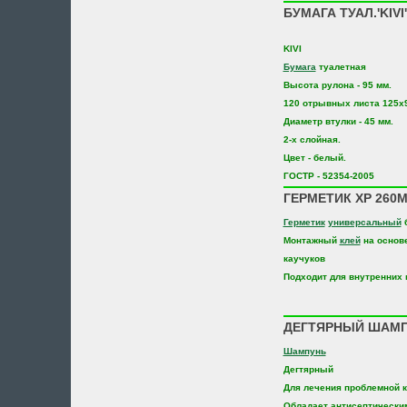
БУМАГА ТУАЛ.'KIVI
KIVI
Бумага
туалетная
Высота рулона - 95 мм.
120 отрывных листа 125х
Диаметр втулки - 45 мм.
2-х слойная.
Цвет - белый.
ГОСТР - 52354-2005
ГЕРМЕТИК XP 260М
Герметик
универсальный
б
Монтажный
клей
на основ
каучуков
Подходит для внутренних 
ДЕГТЯРНЫЙ ШАМПУ
Шампунь
Дегтярный
Для лечения проблемной к
Обладает антисептически