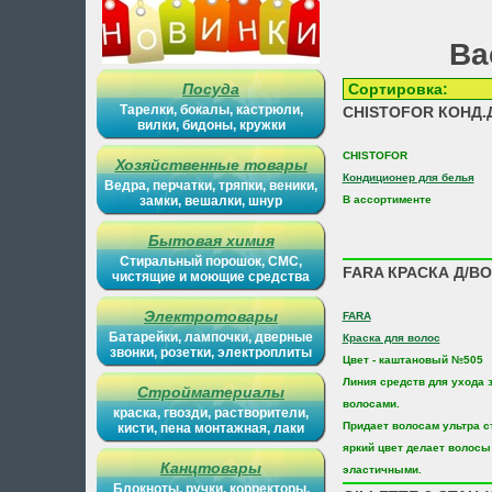
Ва
Посуда
Сортиров
Тарелки, бокалы, кастрюли,
CHISTOFOR КОНД.
вилки, бидоны, кружки
CHISTOFOR
Хозяйственные товары
Кондиционер для белья
Ведра, перчатки, тряпки, веники,
замки, вешалки, шнур
В ассортименте
Бытовая химия
Стиральный порошок, СМС,
FARA КРАСКА Д/
чистящие и моющие средства
Электротовары
FARA
Батарейки, лампочки, дверные
Краска для волос
звонки, розетки, электроплиты
Цвет - каштановый №505
Линия средств для ухода
Стройматериалы
волосами.
краска, гвозди, растворители,
Придает волосам ультра с
кисти, пена монтажная, лаки
яркий цвет делает волосы
Канцтовары
эластичными.
Блокноты, ручки, корректоры,