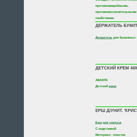
противомикробными,
противовоспалительными
свойствами.
ДЕРЖАТЕЛЬ БУМ/П
Держатель
для бумажных 
ДЕТСКИЙ КРЕМ 46
АВАНТА
Детский
крем
ЕРШ Д/УНИТ. 'КРИС
Ерш
для унитаза
С подставкой
Материал - пластик