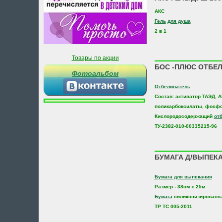
АКС
Гель
для душа
2 в 1
Товары по акции
БОС -ПЛЮС ОТБЕЛ.
Фотоальбом
Отбеливатель
Состав: активатор ТАЭД, 
поликарбоксилаты, фосф
Кислородосодержащий
от
ТУ-2382-010-00335215-96
БУМАГА Д/ВЫПЕКА
Бумага для выпекания
Размер - 38см х 25м
Бумага
силиконизированн
TP TC 005-2011