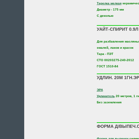
Тарелка мелкая
керамичес
Диаметр - 175 мм
С деколью
УАЙТ-СПИРИТ 0.9Л
Для разбавления масляны
эмалей, лаков и красок
Тара - ПЭТ
СТО 00203275-240-2012
ГОСТ 1510-84
УДЛИН. 20М 1ГН.ЭР
ЭРА
Удлинитель
20 метров, 1 г
Без заземления
ФОРМА Д/ВЫПЕЧ.С
Форма для выпечки
силик