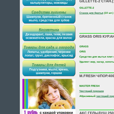
GILLETTE-2 СТАН.
калькуляторы, ножницы
GILLETTE-2
Средства гигиены
Станок для бритья
(10 шт.)
Шампуни, бритвенный станок
мыло, средства для зубов
Косметика
Дезодорант, лаки, тени, лезвия
GRASS ORIS КУР.
освежители, краска для волос
Товары для сада и огорода
GRASS
Лопаты, удобрения, черенки
ORIS
лопат, грунт, дихлофос, крысид
Средство для мытья плит 
Удаляет жир, нагар, копоть
Товары для детей
Подгузники, мыло, крема,
шампуни, горшки
M.FRESH Ч/ПОР.40
MASTER FRESH
Чистящий порошок
Абразивный
чистящий по
АКС ГЕЛЬ/ДУШ 250