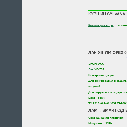
КУВШИН SYLVANA 1
Кувшин для воды
стеклян
ЛАК ХВ-784 ОРЕХ 
ЭКОКЛАСС
Лак
ХВ-784
Быстросохнущий
Для тонирования и защит
изделий
Для наружных и внутренн
Цвет - орех
ТУ 2313-002-62483285-200
ЛАМП. SMART.С/Д Е
Светодиодная лампочка;
Мощность - 12Вт;