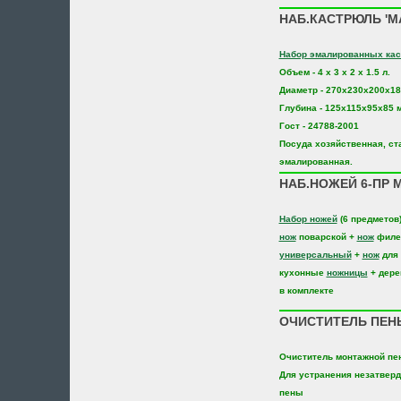
НАБ.КАСТРЮЛЬ 'М
Набор эмалированных ка
Объем - 4 х 3 х 2 х 1.5 л.
Диаметр - 270х230х200х18
Глубина - 125х115х95х85 
Гост - 24788-2001
Посуда хозяйственная, ст
эмалированная.
НАБ.НОЖЕЙ 6-ПР M
Набор ножей
(6 предметов
нож
поварской +
нож
филе
универсальный
+
нож
для 
кухонные
ножницы
+ дере
в комплекте
ОЧИСТИТЕЛЬ ПЕНЫ
Очиститель монтажной пе
Для устранения незатвер
пены