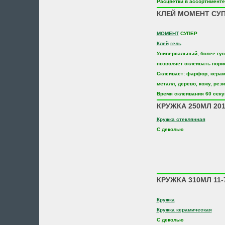
Расцветки в ассортименте
КЛЕЙ МОМЕНТ СУП
МОМЕНТ
СУПЕР
Клей
гель
Универсальный, более гус
позволяет склеивать пор
Склеивает: фарфор, керами
металл, дерево, кожу, рези
Время склеивания 60 секу
КРУЖКА 250МЛ 20
Кружка стеклянная
С деколью
КРУЖКА 310МЛ 11-
Кружка
Кружка керамическая
С деколью