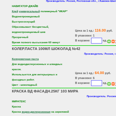
Производитель: Россия, Ростовская обл., г.Каменск-Шах
НАВИГАТОР-ДЖАЙВ
Клей
универсальный
полимерный "ИКАР"
Водонепроницаемый
Быстросохнущий
Образовывает бесцветный,
116.00
Цена за 1 ед.:
руб.
водонепроницаемый шов
В упаковке: 1
Прозрачный
В корзине
ед.
Время полного высыхания 60 минут
КОЛЕР.ПАСТА 100МЛ ШОКОЛАД №42
Производитель: Россия, г
Колеровочная паста
Для воднодисперсионных и алкидных
красок.
64.00
Цена за 1 ед.:
руб.
Использыется для интерьерных и
В упаковке: 6
фасадных работ.
В корзине
ед.
Цвет - шоколадный
КРАСКА ВД ФАСАДН.25КГ 103 МИРА
Производитель: Россия,
МИРАТЕКС
Краска
Краска
водно-дисперсионная
на акриловой