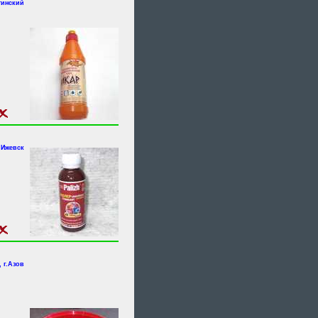
тинский
.Ижевск
 г.Азов