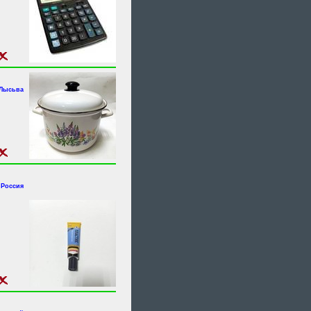
.Лысьва
 Россия