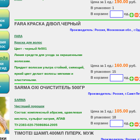
190.00
Цена за 1 ед.:
руб.
В упаковке: 1
В корзине
ед.
нок
FARA КРАСКА Д/ВОЛ.ЧЕРНЫЙ
в
Производитель: Россия, Московская обл., г.О
FARA
вия
Краска для волос
лос
Цвет - черный №501
Линия средств для ухода за окрашенными
рода
волосами.
ки
160.00
Цена за 1 ед.:
руб.
Придает волосам ультра стойкий, сияющий,
ысид
В упаковке: 15
яркий цвет делает волосы мягкими и
В корзине
ед.
эластичными.
,
SARMA OXI ОЧИСТИТЕЛЬ 500ГР
Производитель: Россия, г.Санкт-Пе
SARMA
Чистящий порошок
105.00
Цена за 1 ед.:
руб.
Состав: комплексный абразив, щавелевая
В упаковке: 18
кислота, сульфат натрия, АПАВ
В корзине
ед.
ТУ-2383-020-75086864-2005
TIMOTEI ШАМП.400МЛ П/ПЕРХ. МУЖ
Производитель: Россия, г