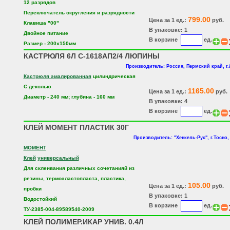
12 разрядов
Переключатель округления и разрядности
799.00
Цена за 1 ед.:
руб.
Клавиша "00"
В упаковке: 1
Двойное питание
В корзине
ед.
Размер - 200х150мм
КАСТРЮЛЯ 6Л С-1618АП2/4 ЛЮПИНЫ
Производитель: Россия, Пермский край, г
Кастрюля эмалированная
цилиндрическая
С деколью
1165.00
Цена за 1 ед.:
руб.
Диаметр - 240 мм; глубина - 160 мм
В упаковке: 4
В корзине
ед.
КЛЕЙ МОМЕНТ ПЛАСТИК 30Г
Производитель: "Хенкель-Рус", г.Тосно,
МОМЕНТ
Клей
универсальный
Для склеивания различных сочетанияй из
резины, термоэластопласта, пластика,
105.00
Цена за 1 ед.:
руб.
пробки
В упаковке: 1
Водостойкий
В корзине
ед.
ТУ-2385-004-89589540-2009
КЛЕЙ ПОЛИМЕР.ИКАР УНИВ. 0.4Л