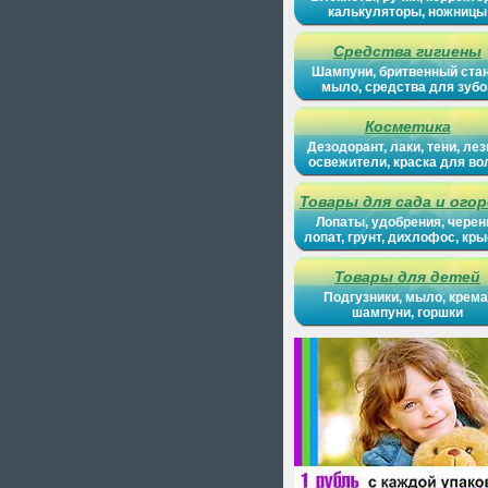
калькуляторы, ножницы
Средства гигиены
Шампуни, бритвенный ста
мыло, средства для зубо
Косметика
Дезодорант, лаки, тени, лез
освежители, краска для во
Товары для сада и ого
Лопаты, удобрения, черен
лопат, грунт, дихлофос, кр
Товары для детей
Подгузники, мыло, крема
шампуни, горшки