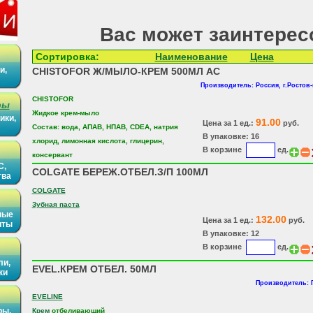
Вас может заинтерес
Сортировка:
Наименование
Цена
и,
CHISTOFOR Ж/МЫЛО-КРЕМ 500МЛ АС
Производитель: Россия, г.Ростов-
CHISTOFOR
ры
Жидкое крем-мыло
ики,
91.00
Цена за 1 ед.:
руб.
Состав: вода, АПАВ, НПАВ, CDEA, натрия
В упаковке: 16
хлорид, лимонная кислота, глицерин,
В корзине
ед.
консервант
С,
COLGATE БЕРЕЖ.ОТБЕЛ.З/П 100МЛ
тва
COLGATE
Зубная паста
ные
132.00
Цена за 1 ед.:
руб.
иты
В упаковке: 12
В корзине
ед.
ли,
EVEL.КРЕМ ОТБЕЛ. 50МЛ
ки
Производитель:
EVELINE
ры,
Крем
отбеливающий