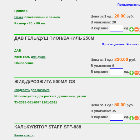
Производитель
Гриппер
20.00
Цена за 1 ед.:
руб.
Пакет
пластиковый с замком
В упаковке: 20
Размер - 60 х 80 мм
В корзине
ед.
ДАВ ГЕЛЬ/ДУШ ПИОН/ВАНИЛЬ 250М
Производитель: Россия г
ДАВ
Крем-гель
для душа
230.00
Цена за 1 ед.:
руб.
Обновление
В упаковке: 6
В корзине
ед.
ЖИД.Д/РОЗЖИГА 500МЛ GS
Жидкость для розжига
Используется для розжига древесины, углей
ТУ-2389-001-69741201-2011
50.00
Цена за 1 ед.:
руб.
В упаковке: 35
В корзине
ед.
КАЛЬКУЛЯТОР STAFF STF-888
Калькулятор