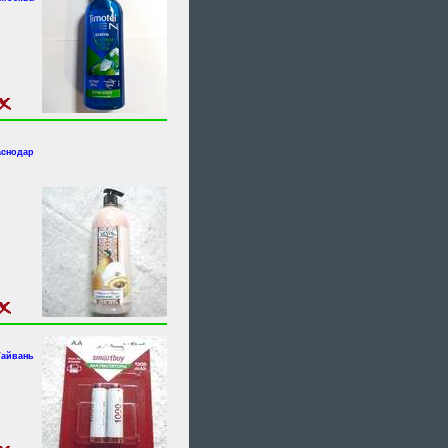
аснодар
Тайвань