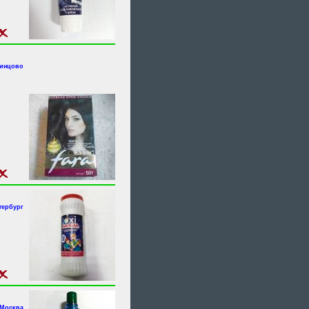
динцово
тербург
.Москва