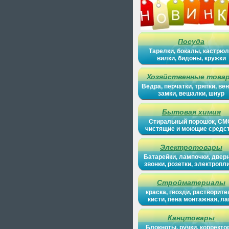
Посуда
Тарелки, бокалы, кастрюл
вилки, бидоны, кружки
Хозяйственные това
Ведра, перчатки, тряпки, вен
замки, вешалки, шнур
Бытовая химия
Стиральный порошок, СМ
чистящие и моющие средс
Электротовары
Батарейки, лампочки, двер
звонки, розетки, электропл
Стройматериалы
краска, гвозди, растворите
кисти, пена монтажная, ла
Канцтовары
Блокноты, ручки, корректо