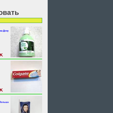
овать
на-Дону
 Польша