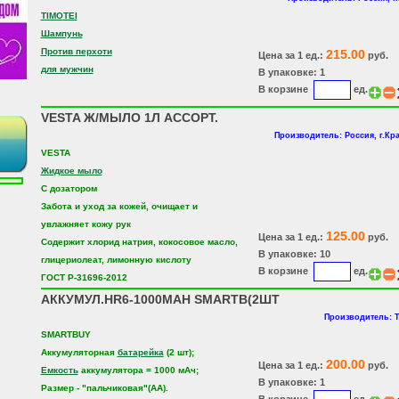
TIMOTEI
Шампунь
Против перхоти
215.00
Цена за 1 ед.:
руб.
для мужчин
В упаковке: 1
В корзине
ед.
VESTA Ж/МЫЛО 1Л АССОРТ.
Производитель: Россия, г.Кр
VESTA
Жидкое мыло
C дозатором
Забота и уход за кожей, очищает и
увлажняет кожу рук
125.00
Цена за 1 ед.:
руб.
Содержит хлорид натрия, кокосовое масло,
В упаковке: 10
глицериолеат, лимонную кислоту
В корзине
ед.
ГОСТ Р-31696-2012
АККУМУЛ.HR6-1000МАН SMARTB(2ШТ
Производитель: 
SMARTBUY
Аккумуляторная
батарейка
(2 шт);
200.00
Цена за 1 ед.:
руб.
Емкость
аккумулятора = 1000 мАч;
В упаковке: 1
Размер - "пальчиковая"(AA).
В корзине
ед.