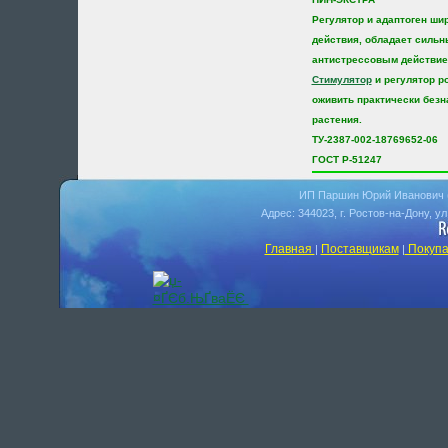
Регулятор и адаптоген ши
действия, обладает силь
антистрессовым действи
Стимулятор
и регулятор ро
оживить практически без
растения.
ТУ-2387-002-18769652-06
ГОСТ Р-51247
ИП Паршин Юрий Иванович 
Адрес: 344023, г. Ростов-на-Дону, у
Главная
Поставщикам
Покупа
|
|