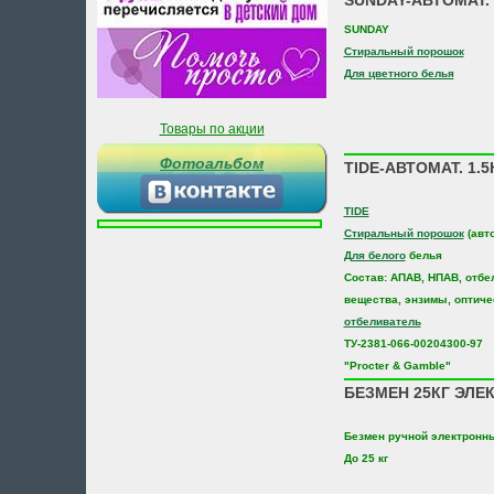
SUNDAY-АВТОМАТ.
SUNDAY
Стиральный порошок
Для цветного белья
Товары по акции
Фотоальбом
TIDE-АВТОМАТ. 1.
TIDE
Стиральный порошок
(авт
Для белого
белья
Состав: АПАВ, НПАВ, отб
вещества, энзимы, оптиче
отбеливатель
ТУ-2381-066-00204300-97
"Procter & Gamble"
БЕЗМЕН 25КГ ЭЛЕК
Безмен ручной электронн
До 25 кг