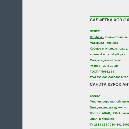
САЛФЕТКА ХОЗ.(1
ВЕЛЕС
Салфетки
хозяйственные (
Материал - вискоза
Хорошо впитывают влагу, 
влажной и сухой уборки
Мягкие и деликатные
Размер - 30 х 38 см
ГОСТ Р-50962-69
ТО-2293-001-00006037-200
САНИТА КУРОК АН
SANITA
Гель
универсальный
анти
Гель
для чистки
духовок, п
Состав: АПАВ, НПАВ, раст
ЭДТА, d-лимонен
ТУ-2383-124-70864601-200