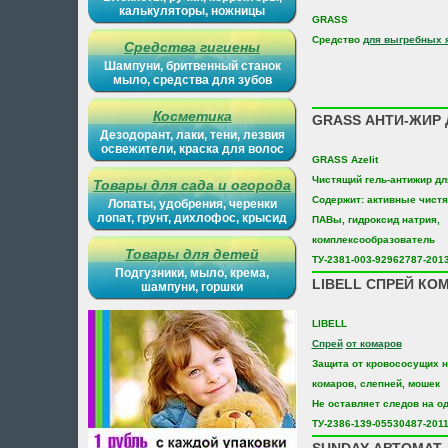
калькуляторы, ножницы
GRASS
Средство
для выгребных 
Средства гигиены
Шампуни, бритвенный станок
мыло, средства для зубов
Косметика
GRASS АНТИ-ЖИР 
Дезодорант, лаки, тени, лезвия
освежители, краска для волос
GRASS Azelit
Чистящий гель-антижир дл
Товары для сада и огорода
Содержит: активные чист
Лопаты, удобрения, черенки
лопат, грунт, дихлофос, крысид
ПАВы, гидроксид натрия,
комплексообразователь
Товары для детей
ТУ-2381-003-92962787-201
Подгузники, мыло, крема,
LIBELL СПРЕЙ КО
шампуни, горшки
LIBELL
Спрей
от комаров
Защита от кровососущих 
комаров, слепней, мошек
Не оставляет следов на о
ТУ-2386-139-05530487-201