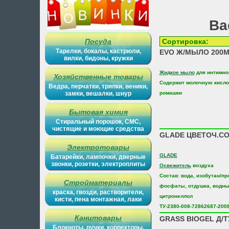
Ва
Посуда
Сортиров
Тарелки, бокалы, кастрюли,
EVO Ж/МЫЛО 200М
вилки, бидоны, кружки
Жидкое мыло
для интимно
Хозяйственные товары
Содержит молочную кислот
Ведра, перчатки, тряпки, веники,
замки, вешалки, шнур
ромашки
Бытовая химия
Стиральный порошок, СМС,
чистящие и моющие средства
GLADE ЦВЕТОЧ.СО
Электротовары
GLADE
Батарейки, лампочки, дверные
звонки, розетки, электроплиты
Освежитель
воздуха
Состав: вода, изобутан/пр
Стройматериалы
фосфаты, отдушка, водны
краска, гвозди, растворители,
цитронеллол
кисти, пена монтажная, лаки
ТУ-2380-008-72862687-200
Канцтовары
GRASS BIOGEL Д/Т
Блокноты, ручки, корректоры,