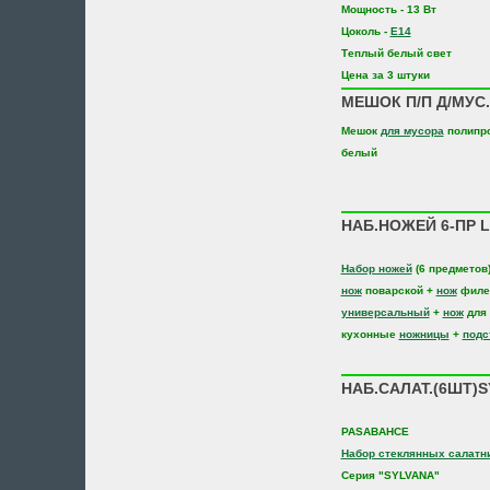
Мощность - 13 Вт
Цоколь -
E14
Теплый белый свет
Цена за 3 штуки
МЕШОК П/П Д/МУС.
Мешок
для мусора
полипр
белый
НАБ.НОЖЕЙ 6-ПР L
Набор ножей
(6 предметов
нож
поварской +
нож
филе
универсальный
+
нож
для 
кухонные
ножницы
+
подс
НАБ.САЛАТ.(6ШТ)S
PASABAHCE
Набор стеклянных салатн
Серия "SYLVANA"