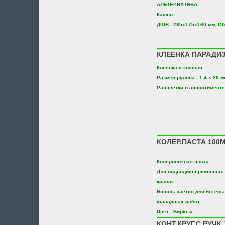
АЛЬТЕРНАТИВА
Кашпо
ДШВ - 285х175х160 мм; Объ
КЛЕЕНКА ПАРАДИЗ 
Клеенка столовая
Размер рулона - 1,4 х 20 м
Расцветки в ассортименте
КОЛЕР.ПАСТА 100
Колеровочная паста
Для воднодисперсионных 
красок.
Использыется для интерь
фасадных работ.
Цвет - Бирюза
КОНТ.КРУГ.С РУЧК