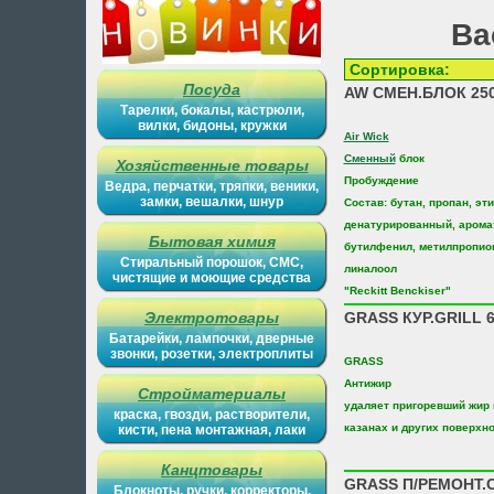
Ва
Сортиров
Посуда
AW СМЕН.БЛОК 2
Тарелки, бокалы, кастрюли,
вилки, бидоны, кружки
Air Wick
Сменный
блок
Хозяйственные товары
Пробуждение
Ведра, перчатки, тряпки, веники,
замки, вешалки, шнур
Состав: бутан, пропан, эт
денатурированный, арома
Бытовая химия
бутилфенил, метилпропион
Стиральный порошок, СМС,
линалоол
чистящие и моющие средства
"Reckitt Benckiser"
Электротовары
GRASS КУР.GRILL 
Батарейки, лампочки, дверные
звонки, розетки, электроплиты
GRASS
Антижир
Стройматериалы
удаляет пригоревший жир 
краска, гвозди, растворители,
казанах и других поверхн
кисти, пена монтажная, лаки
Канцтовары
GRASS П/РЕМОНТ.C
Блокноты, ручки, корректоры,