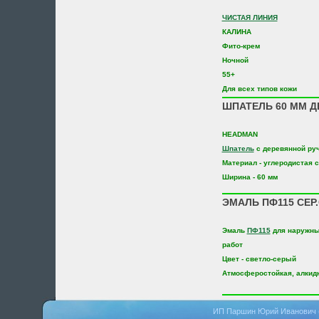
ЧИСТАЯ ЛИНИЯ
КАЛИНА
Фито-крем
Ночной
55+
Для всех типов кожи
ШПАТЕЛЬ 60 ММ Д
HEADMAN
Шпатель
с деревянной ру
Материал - углеродистая 
Ширина - 60 мм
ЭМАЛЬ ПФ115 СЕР.
Эмаль
ПФ115
для наружны
работ
Цвет - светло-серый
Атмосферостойкая, алкид
ИП Паршин Юрий Иванович 