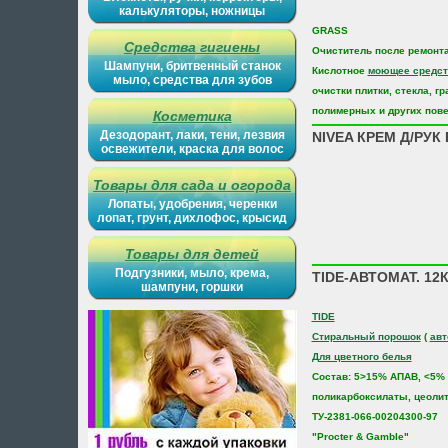
калькуляторы, ножницы
GRASS
Средства гигиены
Очиститель после ремонт
Шампуни, бритвенный станок
Кислотное
моющее средст
мыло, средства для зубов
очистки плитки, стекла, гр
полимерных и других пов
Косметика
Дезодорант, лаки, тени, лезвия
NIVEA КРЕМ Д/РУК
освежители, краска для волос
Товары для сада и огорода
Лопаты, удобрения, черенки
лопат, грунт, дихлофос, крысид
Товары для детей
Подгузники, мыло, крема,
TIDE-АВТОМАТ. 12
шампуни, горшки
TIDE
Стиральный порошок
(
авт
Для цветного белья
Состав: 5>15% АПАВ, <5%
поликарбоксилаты, цеоли
ТУ-2381-066-00204300-97
"Procter & Gamble"