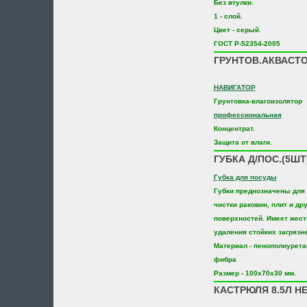
Без втулки.
1 - слой.
Цвет - серый.
ГОСТ Р-52354-2005
ГРУНТОВ.АКВАСТО
НАВИГАТОР
Грунтовка-влагоизолятор
профессиональная
Концентрат.
Защита от влаги.
ГУБКА Д/ПОС.(5ШТ
Губка для посуды
Губки преднозначены для
чистки раковин, плит и др
поверхностей. Имеет жест
удаления стойких загрязн
Материал - пенополиурета
фибра
Размер - 100х70х30 мм.
КАСТРЮЛЯ 8.5Л НЕ