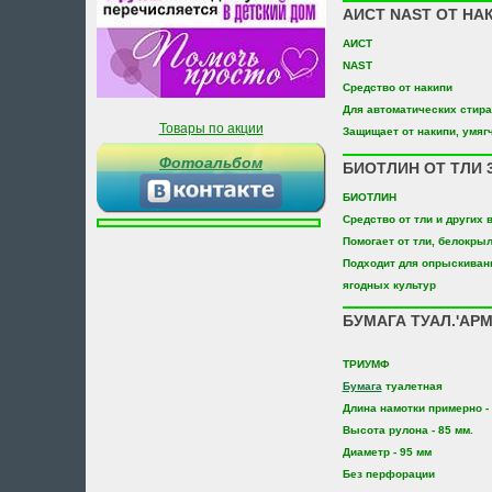
АИСТ NAST ОТ НАК
АИСТ
NAST
Средство от накипи
Для автоматических стир
Товары по акции
Защищает от накипи, умяг
Фотоальбом
БИОТЛИН ОТ ТЛИ 
БИОТЛИН
Средство от тли и других 
Помогает от тли, белокры
Подходит для опрыскиван
ягодных культур
БУМАГА ТУАЛ.'АРМ
ТРИУМФ
Бумага
туалетная
Длина намотки примерно - 
Высота рулона - 85 мм.
Диаметр - 95 мм
Без перфорации