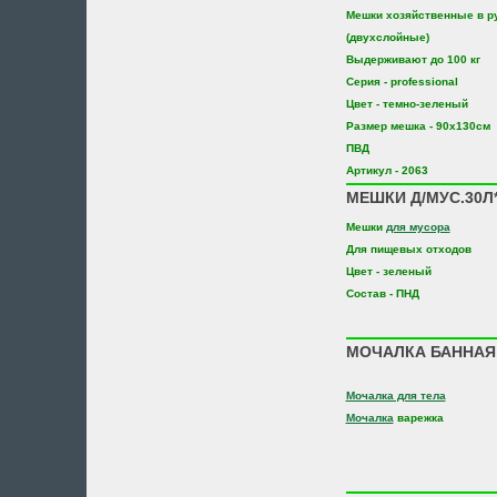
Мешки хозяйственные в р
(двухслойные)
Выдерживают до 100 кг
Серия - professional
Цвет - темно-зеленый
Размер мешка - 90х130см
ПВД
Артикул - 2063
МЕШКИ Д/МУС.30Л*
Мешки
для мусора
Для пищевых отходов
Цвет - зеленый
Состав - ПНД
МОЧАЛКА БАННАЯ 
Мочалка для тела
Мочалка
варежка