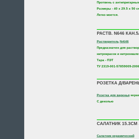
Протвень с антипригарны
Размеры - 40 х 29.5 х 50 с
Легко моется.
РАСТВ. N646 КАН.
Растворитель
№646
Предназначен для раствор
нитрокрасок и нитроэмале
Тара - ПЭТ
ТУ 2319-001-57859009-200
РОЗЕТКА Д/ВАРЕНЬ
Розетка для варенья
кера
С деколью
САЛАТНИК 15.3СМ 
Салатник керамический