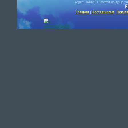
Адрес: 344023, г. Ростов-на-Дону, у
Главная
Поставщикам
Покупа
|
|