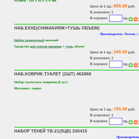
Размер - 140 х 30 х 270 мм
855.00
Цена за 1 ед.:
руб.
В упаковке: 1
В корзине
ед.
НАБ.EXXЕ(СН/МАКИЯЖ+ТУШЬ ОБЪЕМ)
Производитель: Россия, г
Набор подарочный
женский
Средство
для снятия макияжа
+
тушь
объем
345.00
Цена за 1 ед.:
руб.
В упаковке: 1
В корзине
ед.
НАБ.КОВРИК.ТУАЛЕТ (2ШТ) 462860
Набор туалетных ковриков (2 шт.)
Материал - акрил
765.00
Цена за 1 ед.:
руб.
В упаковке: 1
В корзине
ед.
НАБОР ТЕНЕЙ ТВ-21(5ЦВ) 330415
Производитель