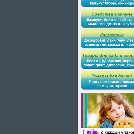
калькуляторы, ножницы
Средства гигиены
Шампуни, бритвенный ста
мыло, средства для зубо
Косметика
Дезодорант, лаки, тени, лез
освежители, краска для во
Товары для сада и ого
Лопаты, удобрения, черен
лопат, грунт, дихлофос, кр
Товары для детей
Подгузники, мыло, крема
шампуни, горшки