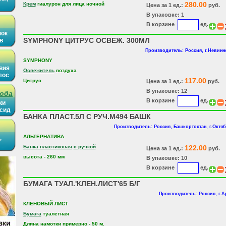
280.00
Крем
гиалурон для лица ночной
Цена за 1 ед.:
руб.
В упаковке: 1
В корзине
ед.
нок
SYMPHONY ЦИТРУС ОСВЕЖ. 300МЛ
в
Производитель: Россия, г.Невин
SYMPHONY
вия
Освежитель
воздуха
лос
117.00
Цитрус
Цена за 1 ед.:
руб.
В упаковке: 12
рода
В корзине
ед.
ки
ысид
БАНКА ПЛАСТ.5Л С РУЧ.М494 БАШК
Производитель: Россия, Башкортостан, г.Октя
АЛЬТЕРНАТИВА
,
Банка пластиковая
с ручкой
122.00
Цена за 1 ед.:
руб.
высота - 260 мм
В упаковке: 10
В корзине
ед.
БУМАГА ТУАЛ.'КЛЕН.ЛИСТ'65 Б/Г
Производитель: Россия, г.
КЛЕНОВЫЙ ЛИСТ
Бумага
туалетная
Длина намотки примерно - 50 м.