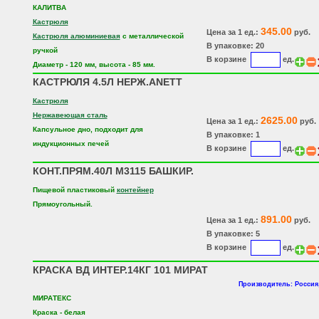
КАЛИТВА
Кастрюля
345.00
Цена за 1 ед.:
руб.
Кастрюля алюминиевая
с металлической
В упаковке: 20
ручкой
В корзине
ед.
Диаметр - 120 мм, высота - 85 мм.
КАСТРЮЛЯ 4.5Л НЕРЖ.ANETT
Кастрюля
Нержавеющая сталь
2625.00
Цена за 1 ед.:
руб.
Капсульное дно, подходит для
В упаковке: 1
индукционных печей
В корзине
ед.
КОНТ.ПРЯМ.40Л М3115 БАШКИР.
Пищевой пластиковый
контейнер
Прямоугольный.
891.00
Цена за 1 ед.:
руб.
В упаковке: 5
В корзине
ед.
КРАСКА ВД ИНТЕР.14КГ 101 МИРАТ
Производитель: Россия,
МИРАТЕКС
Краска - белая