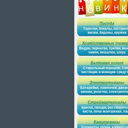
Посуда
Тарелки, бокалы, кастрюл
вилки, бидоны, кружки
Хозяйственные това
Ведра, перчатки, тряпки, вен
замки, вешалки, шнур
Бытовая химия
Стиральный порошок, СМ
чистящие и моющие средс
Электротовары
Батарейки, лампочки, двер
звонки, розетки, электропл
Стройматериалы
краска, гвозди, растворите
кисти, пена монтажная, ла
Канцтовары
Блокноты, ручки, корректо