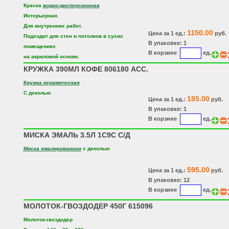
Краска
водно-дисперсионная
Интерьерная.
Для внутренних работ.
1150.00
Цена за 1 ед.:
руб.
Подходит для стен и потолков в сухих
В упаковке: 1
помещениях
В корзине
ед.
на акриловой основе.
КРУЖКА 390МЛ КОФЕ 806180 АСС.
Кружка керамическая
С деколью
185.00
Цена за 1 ед.:
руб.
В упаковке: 1
В корзине
ед.
МИСКА ЭМАЛЬ 3.5Л 1С9С С/Д
Миска эмалированная
с деколью
595.00
Цена за 1 ед.:
руб.
В упаковке: 12
В корзине
ед.
МОЛОТОК-ГВОЗДОДЕР 450Г 615096
Молоток-гвоздодер