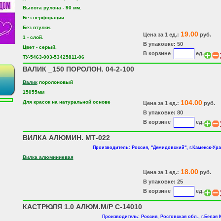
Высота рулона - 90 мм.
Без перфорации
Без втулки.
19.00
Цена за 1 ед.:
руб.
1 - слой.
В упаковке: 50
Цвет - серый.
В корзине
ед.
ТУ-5463-003-53425811-06
ВАЛИК _150 ПОРОЛОН. 04-2-100
Валик
поролоновый
15055мм
104.00
Для красок на натуральной основе
Цена за 1 ед.:
руб.
В упаковке: 80
В корзине
ед.
ВИЛКА АЛЮМИН. МТ-022
Производитель: Россия, "Демидовский", г.Каменск-Ур
Вилка алюминиевая
18.00
Цена за 1 ед.:
руб.
В упаковке: 25
В корзине
ед.
КАСТРЮЛЯ 1.0 АЛЮМ.М/Р С-14010
Производитель: Россия, Ростовская обл., г.Белая 