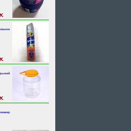
номысск
брьский
Армавир