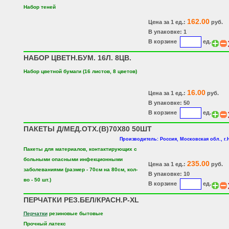
Набор теней
162.00
Цена за 1 ед.:
руб.
В упаковке: 1
В корзине
ед.
НАБОР ЦВЕТН.БУМ. 16Л. 8ЦВ.
Набор цветной бумаги (16 листов, 8 цветов)
16.00
Цена за 1 ед.:
руб.
В упаковке: 50
В корзине
ед.
ПАКЕТЫ Д/МЕД.ОТХ.(В)70Х80 50ШТ
Производитель: Россия, Московская обл., г.
Пакеты для материалов, контактирующих с
больными опасными инфекционными
235.00
Цена за 1 ед.:
руб.
заболеваниями (размер - 70см на 80см, кол-
В упаковке: 10
во - 50 шт.)
В корзине
ед.
ПЕРЧАТКИ РЕЗ.БЕЛ/КРАСН.P-XL
Перчатки
резиновые бытовые
Прочный латекс