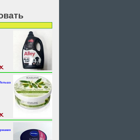
овать
 Польша
ермания