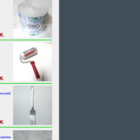
альский
Калитва