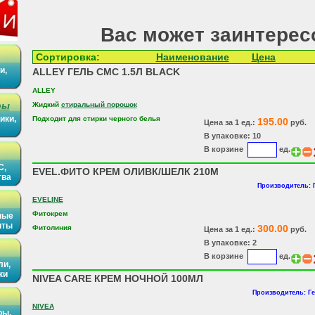
Вас может заинтерес
Сортировка:
Наименование
Цена
и,
ALLEY ГЕЛЬ СМС 1.5Л BLACK
ALLEY
ры
Жидкий
стиральный порошок
ики,
Подходит для стирки черного белья
195.00
Цена за 1 ед.:
руб.
В упаковке: 10
В корзине
ед.
С,
EVEL.ФИТО КРЕМ ОЛИВК/ШЕЛК 210М
тва
Производитель:
EVELINE
Фитокрем
ные
иты
300.00
Фитолиния
Цена за 1 ед.:
руб.
В упаковке: 2
В корзине
ед.
ли,
ки
NIVEA CARE КРЕМ НОЧНОЙ 100МЛ
Производитель: Г
NIVEA
ры,