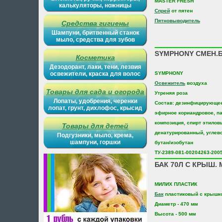
MASTER FRESH
калькуляторы, ножницы
Спрей
от пятен
Пятновыводитель
Средства гигиены
Шампуни, бритвенный станок
мыло, средства для зубов
SYMPHONY СМЕН.Б
Косметика
Дезодорант, лаки, тени, лезвия
освежители, краска для волос
SYMPHONY
Освежитель
воздуха
Товары для сада и огорода
Утреняя роза
Лопаты, удобрения, черенки
Состав: дезинфицирующее
лопат, грунт, дихлофос, крысид
эфирное кориандровое, 
композиция, спирт этилов
Товары для детей
денатурированный, углев
Подгузники, мыло, крема,
шампуни, горшки
бутан/изобутан
ТУ-2389-081-00204263-200
БАК 70Л С КРЫШ.
МИЛИХ ПЛАСТИК
Бак
пластиковый с крышк
Диаметр - 470 мм
Высота - 500 мм