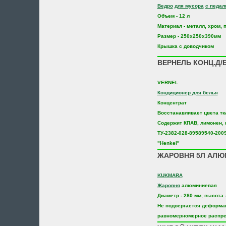
Ведро
для мусора
с педа
Объем - 12 л
Материал - металл, хром, 
Размер - 250х250х390мм
Крышка с доводчиком
ВЕРНЕЛЬ КОНЦ.Д/Б
VERNEL
Кондиционер для белья
Концентрат
Восстанавливает цвета тк
Содержит КПАВ, лимонен, 
ТУ-2382-028-89589540-200
"Henkel"
ЖАРОВНЯ 5Л АЛЮ
KUKMARA
Жаровня
алюминиевая
Диаметр - 280 мм, высота -
Не подвергается деформа
равномерномерное распре