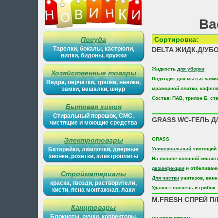
Ва
Посуда
Сортиров
Тарелки, бокалы, кастрюли,
DELTA ЖИДК.Д/УБ
вилки, бидоны, кружки
Жидкость
для уборки
Хозяйственные товары
Подходит для мытья ламин
Ведра, перчатки, тряпки, веники,
замки, вешалки, шнур
мраморной плитки, кафел
Состав: ПАВ, трилон Б, с
Бытовая химия
Стиральный порошок, СМС,
GRASS WC-ГЕЛЬ Д/
чистящие и моющие средства
Электротовары
GRASS
Батарейки, лампочки, дверные
Универсальный
чистящий
звонки, розетки, электроплиты
На основе соляной кисло
дезинфекции
и отбеливан
Стройматериалы
Для чистки
унитазов, ванн,
краска, гвозди, растворители,
Удаляет плесень и грибок.
кисти, пена монтажная, лаки
M.FRESH СПРЕЙ П
Канцтовары
Блокноты, ручки, корректоры,