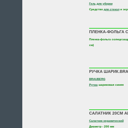
Гель
для уборки
Средство
для стекол
и зер
ПЛЕНКА-ФОЛЬГА СО
Пленка-фольга солнцезащи
см)
РУЧКА ШАРИК.BR
BRAUBERG
Ручка
шариковая синяя
САЛАТНИК 20СМ А
Салатник керамический
Диаметр - 200 мм