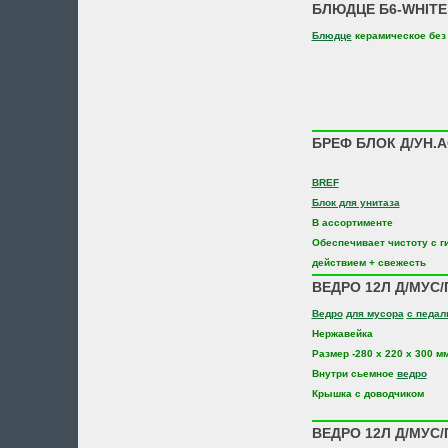
БЛЮДЦЕ Б6-WHITE
Блюдце
керамическое без
БРЕФ БЛОК Д/УН.А
BREF
Блок для унитаза
В ассортименте
Обеспечивает чистоту с г
действием + свежесть
ВЕДРО 12Л Д/МУС/
Ведро
для мусора
с педа
Нержавейка
Размер -280 х 220 х 300 м
Внутри сьемное
ведро
Крышка с доводчиком
ВЕДРО 12Л Д/МУС/