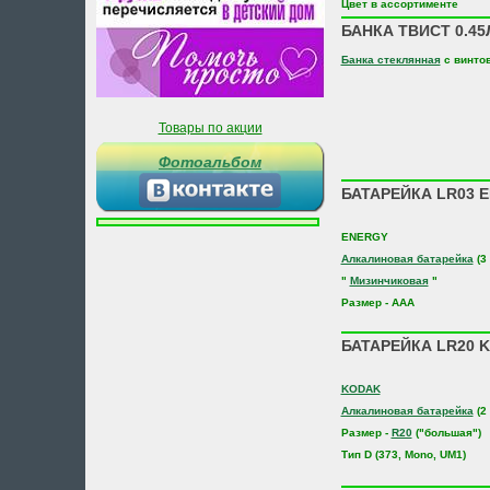
Цвет в ассортименте
БАНКА ТВИСТ 0.4
Банка стеклянная
с винто
Товары по акции
Фотоальбом
БАТАРЕЙКА LR03 E
ENERGY
Алкалиновая батарейка
(3 
"
Мизинчиковая
"
Размер - ААА
БАТАРЕЙКА LR20 
KODAK
Алкалиновая батарейка
(2 
Размер -
R20
("большая")
Тип D (373, Mono, UM1)