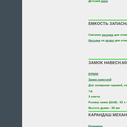
Детский
крем
ЕМКОСТЬ ЗАПАСН
Сменная
насадка
для отж
Насадка
на
ведро
для отж
ЗАМОК НАВЕСН.60
ЕРМАК
Замок навесной
Для запирания гаражей, ск
т.д.
3 ключа
Размер замка (ШхВ) - 52 х
Высота дужки - 38 мм
КАРАНДАШ МЕХАНИ
Карандаш