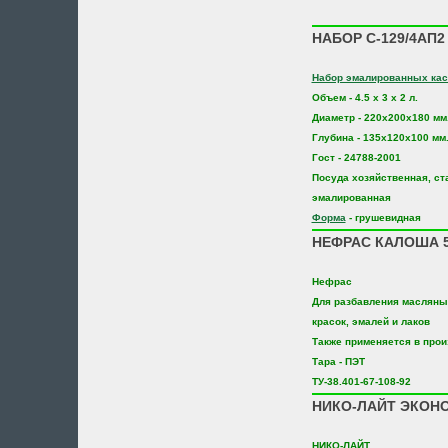
НАБОР С-129/4АП
Набор эмалированных ка
Объем - 4.5 х 3 х 2 л.
Диаметр - 220х200х180 мм
Глубина - 135х120х100 мм
Гост - 24788-2001
Посуда хозяйственная, ст
эмалированная
Форма
- грушевидная
НЕФРАС КАЛОША 5
Нефрас
Для разбавления масляны
красок, эмалей и лаков
Также применяется в про
Тара - ПЭТ
ТУ-38.401-67-108-92
НИКО-ЛАЙТ ЭКОНО
НИКО-ЛАЙТ