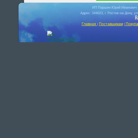
ИП Паршин Юрий Иванович 
Адрес: 344023, г. Ростов-на-Дону, у
Главная
Поставщикам
Покупа
|
|