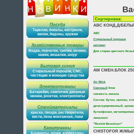
Ва
Сортиров
Посуда
ABC КОНД.Д/БЕЛЬ
Тарелки, бокалы, кастрюли,
ABC
вилки, бидоны, кружки
Стиральный порошок
Хозяйственные товары
автомат
Ведра, перчатки, тряпки, веники,
Для стирки цветного бель
замки, вешалки, шнур
Бытовая химия
AW СМЕН.БЛОК 25
Стиральный порошок, СМС,
чистящие и моющие средства
Air Wick
Электротовары
Сменный
блок
Батарейки, лампочки, дверные
свежесть океана
звонки, розетки, электроплиты
Состав: бутан, пропан, эт
денатурированный, арома
Стройматериалы
бутилфенил, метилпропион
краска, гвозди, растворители,
кисти, пена монтажная, лаки
линалоол
"Reckitt Benckiser"
Канцтовары
CHISTOFOR Ж/МЫ
Блокноты, ручки, корректоры,