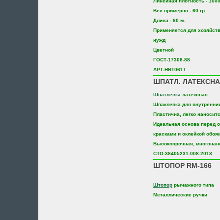
Линейная плотность - 1000
Вес примерно - 60 гр.
Длина - 60 м.
Применяется для хозяйст
нужд
Цветной
ГОСТ-17308-88
АРТ-HRT061T
ШПАТЛ. ЛАТЕКСНА
Шпатлевка
латексная
Шпаклевка для внутренни
Пластична, легко наносит
Идеальная основа перед 
красками и оклейкой обоя
Высокопрочная, многонан
СТО-38405231-008-2013
ШТОПОР RM-166
Штопор
рычажного типа
Металлические ручки