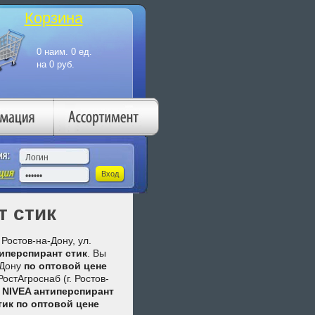
Корзина
т стик
Ростов-на-Дону, ул.
иперспирант стик
. Вы
-Дону
по оптовой цене
остАгроснаб (г. Ростов-
:
NIVEA антиперспирант
тик
по оптовой цене