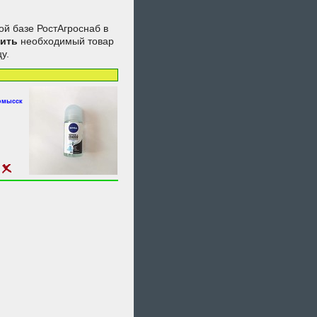
ой базе РостАгроснаб в
пить
необходимый товар
у.
номысск