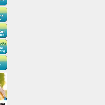
нок
в
вия
лос
рода
ки
ысид
,