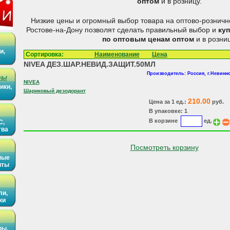
оптом
и в розницу.
Низкие цены и огромный выбор товара на оптово-розничн
Ростове-на-Дону позволят сделать правильный выбор и
ку
по оптовым ценам
оптом
и в розниц
и,
Сортировка:
Наименование
Цена
NIVEA ДЕЗ.ШАР.НЕВИД.ЗАЩИТ.50МЛ
Производитель: Россия, г.Невин
ры
NIVEA
ики,
Шариковый дезодорант
210.00
Цена за 1 ед.:
руб.
В упаковке: 1
В корзине
ед.
С,
тва
Посмотреть корзину
ные
иты
ли,
ки
ры,