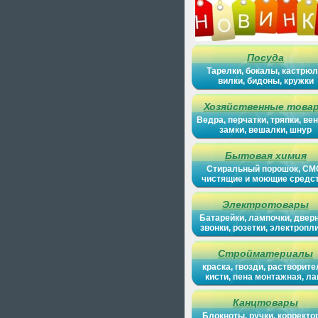
Посуда
Тарелки, бокалы, кастрюл
вилки, бидоны, кружки
Хозяйственные това
Ведра, перчатки, тряпки, вен
замки, вешалки, шнур
Бытовая химия
Стиральный порошок, СМ
чистящие и моющие средс
Электротовары
Батарейки, лампочки, двер
звонки, розетки, электропл
Стройматериалы
краска, гвозди, растворите
кисти, пена монтажная, ла
Канцтовары
Блокноты, ручки, корректо