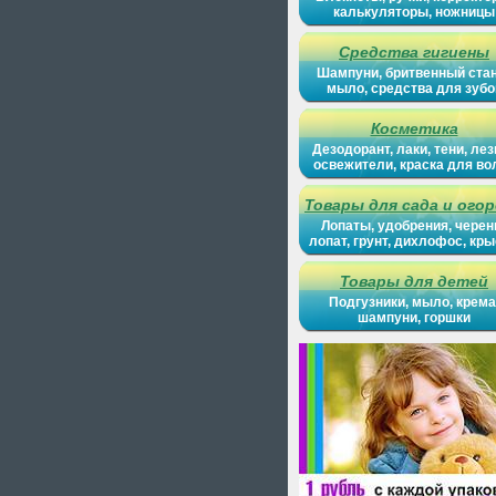
калькуляторы, ножницы
Средства гигиены
Шампуни, бритвенный ста
мыло, средства для зубо
Косметика
Дезодорант, лаки, тени, лез
освежители, краска для во
Товары для сада и ого
Лопаты, удобрения, черен
лопат, грунт, дихлофос, кр
Товары для детей
Подгузники, мыло, крема
шампуни, горшки