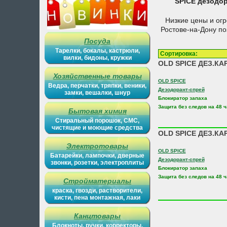
SPICE дезодо
Низкие цены и ог
Ростове-на-Дону п
Посуда
Тарелки, бокалы, кастрюли,
Сортировка
вилки, бидоны, кружки
OLD SPICE ДЕЗ.КА
Хозяйственные товары
OLD SPICE
Ведра, перчатки, тряпки, веники,
Дезодорант-спрей
замки, вешалки, шнур
Блокиратор запаха
Защита без следов на 48 
Бытовая химия
Стиральный порошок, СМС,
чистящие и моющие средства
OLD SPICE ДЕЗ.КА
Электротовары
OLD SPICE
Батарейки, лампочки, дверные
Дезодорант-спрей
звонки, розетки, электроплиты
Блокиратор запаха
Защита без следов на 48 
Стройматериалы
краска, гвозди, растворители,
кисти, пена монтажная, лаки
Канцтовары
Блокноты, ручки, корректоры,