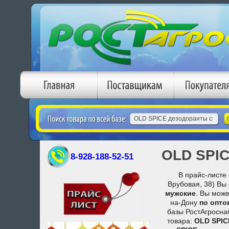
OLD SPIC
8-928-188-52-51
В прайс-листе 
Врубовая, 38) Вы
мужские
. Вы може
на-Дону
по опто
базы РостАгроснаб
товара:
OLD SPIC