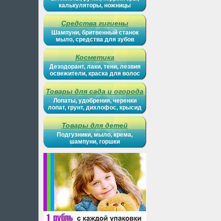
калькуляторы, ножницы
Средства гигиены
Шампуни, бритвенный станок
мыло, средства для зубов
Косметика
Дезодорант, лаки, тени, лезвия
освежители, краска для волос
Товары для сада и огорода
Лопаты, удобрения, черенки
лопат, грунт, дихлофос, крысид
Товары для детей
Подгузники, мыло, крема,
шампуни, горшки