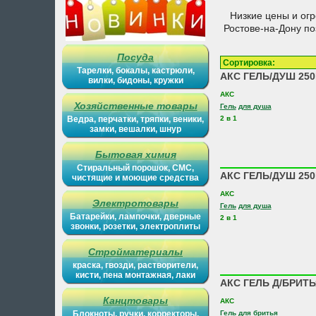
Низкие цены и ог
Ростове-на-Дону п
Посуда
Сортировка
Тарелки, бокалы, кастрюли,
АКС ГЕЛЬ/ДУШ 250
вилки, бидоны, кружки
АКС
Хозяйственные товары
Гель
для душа
Ведра, перчатки, тряпки, веники,
2 в 1
замки, вешалки, шнур
Бытовая химия
Стиральный порошок, СМС,
АКС ГЕЛЬ/ДУШ 25
чистящие и моющие средства
АКС
Электротовары
Гель
для душа
Батарейки, лампочки, дверные
2 в 1
звонки, розетки, электроплиты
Стройматериалы
краска, гвозди, растворители,
кисти, пена монтажная, лаки
АКС ГЕЛЬ Д/БРИТЬ
Канцтовары
АКС
Блокноты, ручки, корректоры,
Гель
для бритья