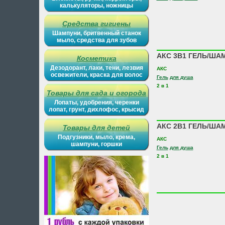
калькуляторы, ножницы
Средства гигиены
Шампуни, бритвенный станок
мыло, средства для зубов
АКС 3В1 ГЕЛЬ/ШАМ
Косметика
Дезодорант, лаки, тени, лезвия
АКС
освежители, краска для волос
Гель
для душа
2 в 1
Товары для сада и огорода
Лопаты, удобрения, черенки
лопат, грунт, дихлофос, крысид
АКС 2В1 ГЕЛЬ/ША
Товары для детей
Подгузники, мыло, крема,
АКС
шампуни, горшки
Гель
для душа
2 в 1