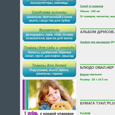
калькуляторы, ножницы
Спрей
от комаров
Объем - 100 мл
Средства гигиены
От комаров, москитов, мо
Шампуни, бритвенный станок
мыло, средства для зубов
Косметика
АЛЬБОМ Д/РИСОВ.2
Дезодорант, лаки, тени, лезвия
освежители, краска для волос
Альбом
для рисования
(20
Товары для сада и огорода
Лопаты, удобрения, черенки
лопат, грунт, дихлофос, крысид
Товары для детей
БЛЮДО ОВАЛ.НЕР 2
Подгузники, мыло, крема,
шампуни, горшки
Блюдо
овальное
Размер - 25 х 16.5 см
БУМАГА ТУАЛ.'PLU
PLUSHE