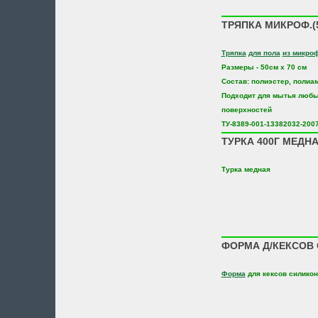
ТРЯПКА МИКРОФ.(5
Тряпка
для пола
из микро
Размеры - 50см х 70 см
Состав: полиэстер, полиа
Подходит для мытья любы
поверхностей
ТУ-8389-001-13382032-200
ТУРКА 400Г МЕДН
Турка медная
ФОРМА Д/КЕКСОВ 
Форма
для кексов силико