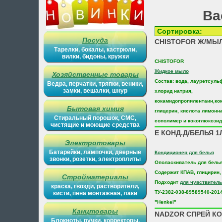
Ва
Сортиров
Посуда
CHISTOFOR Ж/МЫ
Тарелки, бокалы, кастрюли,
вилки, бидоны, кружки
CHISTOFOR
Жидкое мыло
Хозяйственные товары
Состав: вода, лауретсуль
Ведра, перчатки, тряпки, веники,
замки, вешалки, шнур
хлорид натрия,
кокамидопропилентаин,ко
Бытовая химия
глицерин, кислота лимонна
Стиральный порошок, СМС,
сополимер и кокоглюкозид
чистящие и моющие средства
E КОНД.Д/БЕЛЬЯ 1
Электротовары
Батарейки, лампочки, дверные
Кондиционер для белья
звонки, розетки, электроплиты
Ополаскиватель для бель
Содержит КПАВ, глицирин,
Стройматериалы
Подходит
для чувствител
краска, гвозди, растворители,
ТУ-2382-038-89589540-201
кисти, пена монтажная, лаки
"Henkel"
Канцтовары
NADZOR СПРЕЙ К
Блокноты, ручки, корректоры,