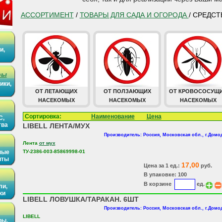
АССОРТИМЕНТ
/
ТОВАРЫ ДЛЯ САДА И ОГОРОДА
/ СРЕДС
и,
ры
ики,
ОТ ЛЕТАЮЩИХ
ОТ ПОЛЗАЮЩИХ
ОТ КРОВОСОСУЩ
НАСЕКОМЫХ
НАСЕКОМЫХ
НАСЕКОМЫХ
Сортировка:
Наименование
Цена
С,
тва
LIBELL ЛЕНТА/МУХ
Производитель: Россия, Московская обл., г.Дом
Лента
от мух
ные
ТУ-2386-003-85869998-01
иты
17,00
Цена за 1 ед.:
руб.
В упаковке: 100
В корзине
ед.
ли,
ки
LIBELL ЛОВУШКА/ТАРАКАН. 6ШТ
Производитель: Россия, Московская обл., г.Дом
LIBELL
ры,