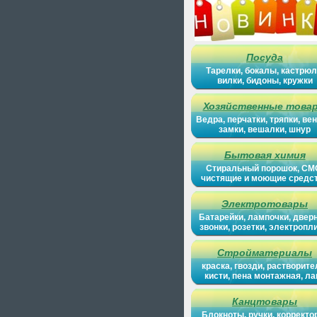
Посуда
Тарелки, бокалы, кастрюл
вилки, бидоны, кружки
Хозяйственные това
Ведра, перчатки, тряпки, вен
замки, вешалки, шнур
Бытовая химия
Стиральный порошок, СМ
чистящие и моющие средс
Электротовары
Батарейки, лампочки, двер
звонки, розетки, электропл
Стройматериалы
краска, гвозди, растворите
кисти, пена монтажная, ла
Канцтовары
Блокноты, ручки, корректо