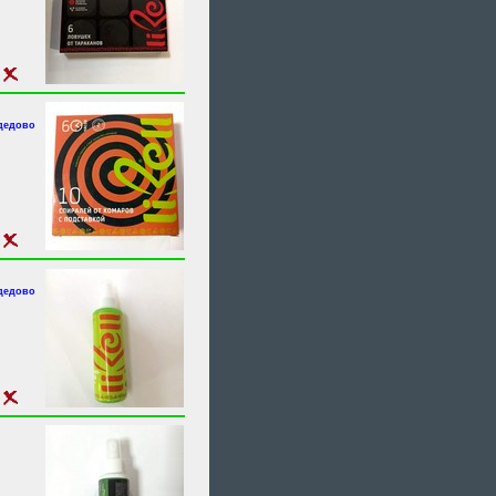
одедово
одедово