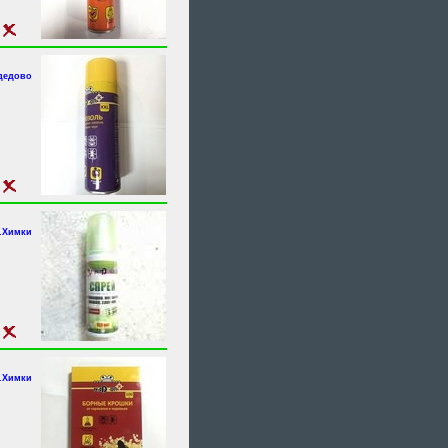
дедово
г.Химки
г.Химки