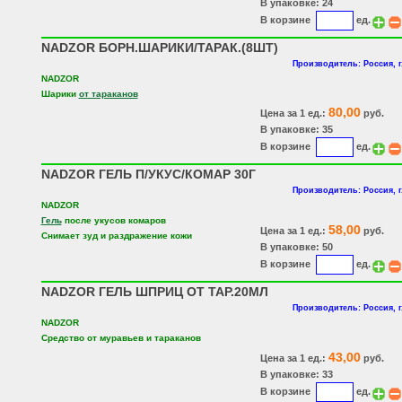
В упаковке: 24
В корзине
ед.
NADZOR БОРН.ШАРИКИ/ТАРАК.(8ШТ)
Производитель: Россия, 
NADZOR
Шарики
от тараканов
80,00
Цена за 1 ед.:
руб.
В упаковке: 35
В корзине
ед.
NADZOR ГЕЛЬ П/УКУС/КОМАР 30Г
Производитель: Россия, 
NADZOR
Гель
после укусов комаров
58,00
Цена за 1 ед.:
руб.
Снимает зуд и раздражение кожи
В упаковке: 50
В корзине
ед.
NADZOR ГЕЛЬ ШПРИЦ ОТ ТАР.20МЛ
Производитель: Россия, 
NADZOR
Средство от муравьев и тараканов
43,00
Цена за 1 ед.:
руб.
В упаковке: 33
В корзине
ед.