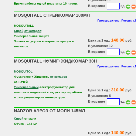
В упаковке: 1
Время работы одной пластины 10 часов.
В корзине
ед.
MOSQUITALL СПРЕЙ/КОМАР 100МЛ
Производитель: Россия, г
MOSQUITALL
Спрей
от комаров;
Универсальная защита.
148,00
Цена за 1 ед.:
руб.
Зпщита от укусов комаров, мокрицов и
В упаковке: 12
москитов.
В корзине
ед.
MOSQUITALL ФУМИГ+ЖИД/КОМАР 30Н
Производитель: Россия, г
MOSQUITOL
Фумигатор + Жидкость
от комаров
45 ночей
Универсальный
электрофумигатор для
316,00
Цена за 1 ед.:
руб.
пластин и жидкостей с индикатором работы
В упаковке: 6
и саморегулятором температуры.
В корзине
ед.
NADZOR АЭРОЗ.ОТ МОЛИ 145МЛ
Спрей
от моли
Объем - 145 мл
140,00
Цена за 1 ед.:
руб.