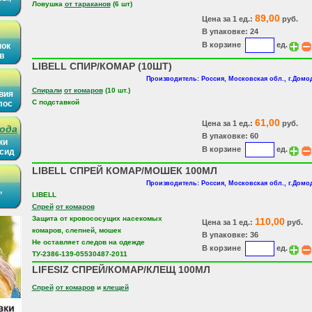
Ловушка
от тараканов
(6 шт)
89,00
Цена за 1 ед.:
руб.
В упаковке: 24
В корзине
ед.
нок
в
LIBELL СПИР/КОМАР (10ШТ)
Производитель: Россия, Московская обл., г.Дом
Спирали
от комаров
(10 шт.)
вия
С подставкой
лос
61,00
Цена за 1 ед.:
руб.
рода
В упаковке: 60
ки
В корзине
ед.
ысид
LIBELL СПРЕЙ КОМАР/МОШЕК 100МЛ
Производитель: Россия, Московская обл., г.Дом
,
LIBELL
Спрей
от комаров
Защита от кровососущих насекомых
110,00
Цена за 1 ед.:
руб.
комаров, слепней, мошек
В упаковке: 36
Не оставляет следов на одежде
В корзине
ед.
ТУ-2386-139-05530487-2011
LIFESIZ СПРЕЙ/КОМАР/КЛЕЩ 100МЛ
Спрей
от комаров
и
клещей