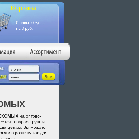
Корзина
КОМЫХ
СЕКОМЫХ
на оптово-
еется товар из группы
вым ценам
. Вы можете
том
и в розницу как для
агазины.