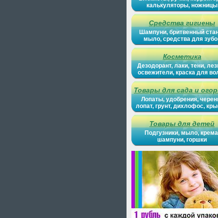
калькуляторы, ножницы
Средства гигиены
Шампуни, бритвенный ста
мыло, средства для зубо
Косметика
Дезодорант, лаки, тени, лез
освежители, краска для во
Товары для сада и ого
Лопаты, удобрения, черен
лопат, грунт, дихлофос, кр
Товары для детей
Подгузники, мыло, крема
шампуни, горшки